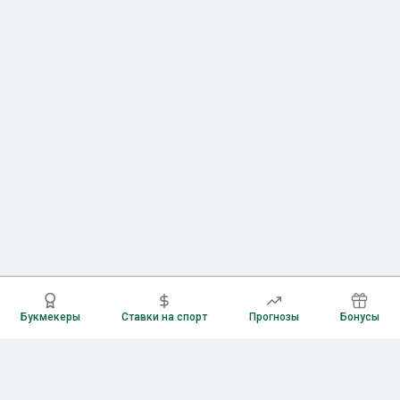
Букмекеры
Ставки на спорт
Прогнозы
Бонусы