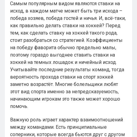
Самым популярным видом являются ставки на
исход, в каждом матче может быть три исхода –
победа хозяев, победа гостей и ничья. И, всё-таки,
как правильно делать ставки на хоккей? Перед
тем, как сделать ставку на хоккей такого рода,
стоит разобраться со стратегией. Коэффициенты
на победу фаворита обычно предельно малы,
поэтому гораздо выгоднее ставить ставки на
хоккей на темных лошадок и ничейный исход.
Учитывайте последние результаты команд, тогда
вероятность прохода ставки на спорт хоккей
заметно возрастёт. Многие болельщики любят
этот вид спорта именно за непредсказуемость,
начинающим игрокам это также может хорошо
помочь.
Важную роль играет характер взаимоотношений
между командами. Есть принципиальные
соперники, которые всегда бьются друг с другом