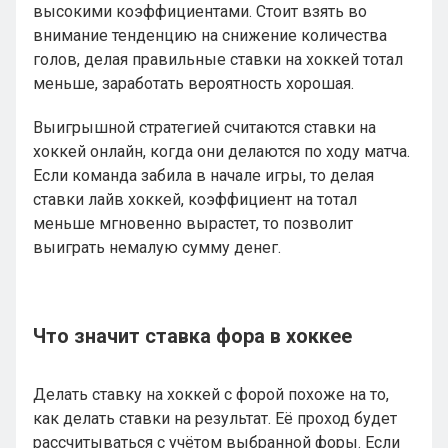
высокими коэффициентами. Стоит взять во
внимание тенденцию на снижение количества
голов, делая правильные ставки на хоккей тотал
меньше, заработать вероятность хорошая.
Выигрышной стратегией считаются ставки на
хоккей онлайн, когда они делаются по ходу матча.
Если команда забила в начале игры, то делая
ставки лайв хоккей, коэффициент на тотал
меньше мгновенно вырастет, то позволит
выиграть немалую сумму денег.
Что значит ставка фора в хоккее
Делать ставку на хоккей с форой похоже на то,
как делать ставки на результат. Её проход будет
рассчитываться с учётом выбранной форы. Если