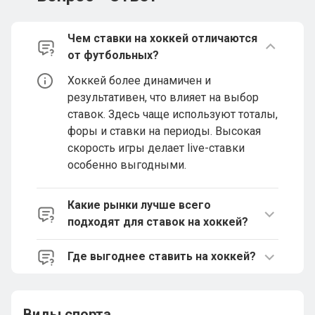
Чем ставки на хоккей отличаются
от футбольных?
Хоккей более динамичен и
результативен, что влияет на выбор
ставок. Здесь чаще используют тоталы,
форы и ставки на периоды. Высокая
скорость игры делает live-ставки
особенно выгодными.
Какие рынки лучше всего
подходят для ставок на хоккей?
Где выгоднее ставить на хоккей?
Виды спорта