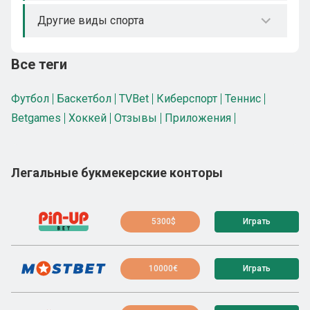
Другие виды спорта
Все теги
Футбол
Баскетбол
TVBet
Киберспорт
Теннис
Betgames
Хоккей
Отзывы
Приложения
Легальные букмекерские конторы
5300$
Играть
10000€
Играть