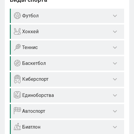
Футбол
Хоккей
Теннис
Баскетбол
Киберспорт
Единоборства
Автоспорт
Биатлон