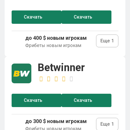
Скачать
Скачать
до 400 $ новым игрокам
Eще
1
Фрибеты новым игрокам
Betwinner
Скачать
Скачать
до 300 $ новым игрокам
Eще
1
Фрибеты новым игрокам