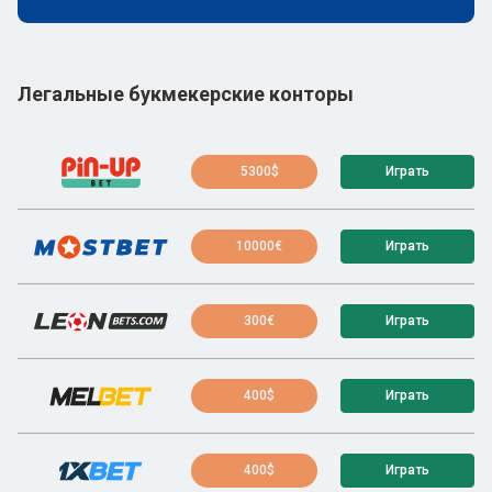
Легальные букмекерские конторы
5300$
Играть
10000€
Играть
300€
Играть
400$
Играть
400$
Играть