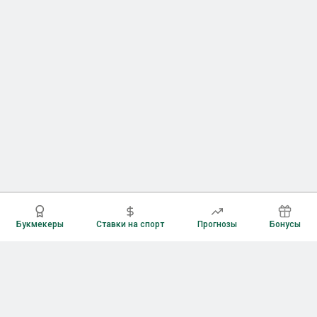
Букмекеры
Ставки на спорт
Прогнозы
Бонусы