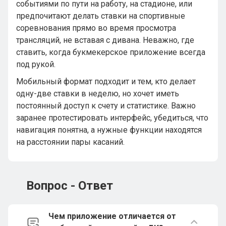
событиями по пути на работу, на стадионе, или
предпочитают делать ставки на спортивные
соревнования прямо во время просмотра
трансляций, не вставая с дивана. Неважно, где
ставить, когда букмекерское приложение всегда
под рукой.
Мобильный формат подходит и тем, кто делает
одну-две ставки в неделю, но хочет иметь
постоянный доступ к счету и статистике. Важно
заранее протестировать интерфейс, убедиться, что
навигация понятна, а нужные функции находятся
на расстоянии пары касаний.
Вопрос - Ответ
Чем приложение отличается от