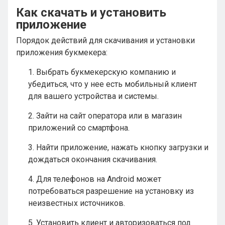
Как скачать и установить
приложение
Порядок действий для скачивания и установки
приложения букмекера:
Выбрать букмекерскую компанию и
убедиться, что у нее есть мобильный клиент
для вашего устройства и системы.
Зайти на сайт оператора или в магазин
приложений со смартфона.
Найти приложение, нажать кнопку загрузки и
дождаться окончания скачивания.
Для телефонов на Android может
потребоваться разрешение на установку из
неизвестных источников.
Установить клиент и авторизоваться под