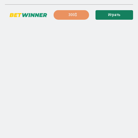
300$
Играть