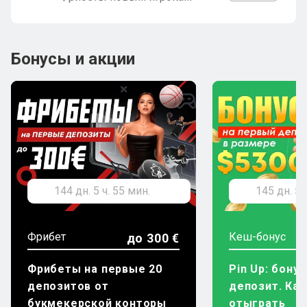
Бонусы и акции
144 дн. 5 ч. 55 мин.
145 дн. 5 
Фрибет
Кеш-бонус
до 300 €
Фрибеты на первые 20
Pin Up: бону
депозитов от
депозит. Как
букмекерской конторы
отыграть