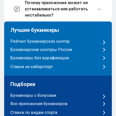
Почему приложение может не
устанавливаться или работать
нестабильно?
Лучшие букмекеры
Рейтинг букмекерских контор
Букмекерские конторы России
Букмекеры без верификации
Ставки на киберспорт
Подборки
Букмекеры с бонусами
Все приложения букмекеров
Ставки по видам спорта