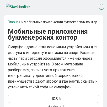
Главная
»
Мобильные приложения букмекерских контор
Мобильные приложения
букмекерских контор
Смартфон давно стал основным устройством для
доступа к интернету и ставкам на спорт. Большая
часть пари сегодня оформляется именно через
мобильные устройства. В этом материале
разберемся, за счет чего приложения
выигрывают у десктопной версии, какие
преимущества дают игроку и где найти, скачать и
установить такой софт на смартфон.
IOS
6
Android
6