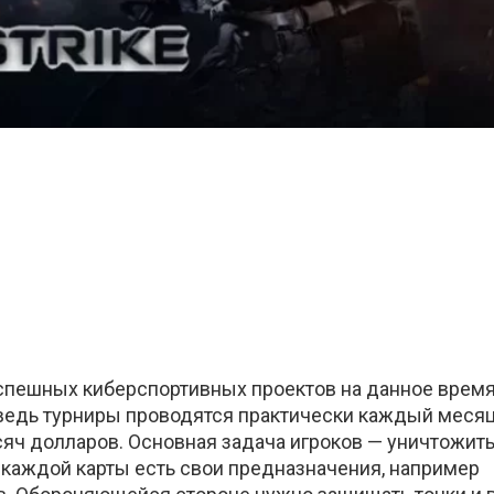
 успешных киберспортивных проектов на данное время
 ведь турниры проводятся практически каждый месяц
яч долларов. Основная задача игроков — уничтожит
 каждой карты есть свои предназначения, например