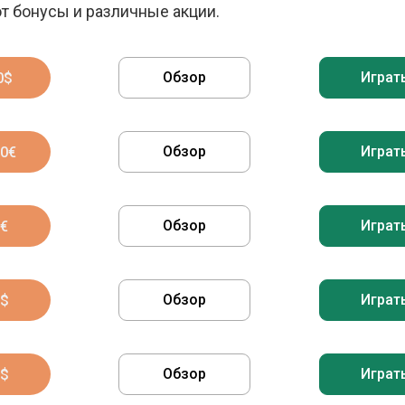
т бонусы и различные акции.
Обзор
Играт
0$
Обзор
Играт
00€
Обзор
Играт
0€
Обзор
Играт
0$
Обзор
Играт
0$