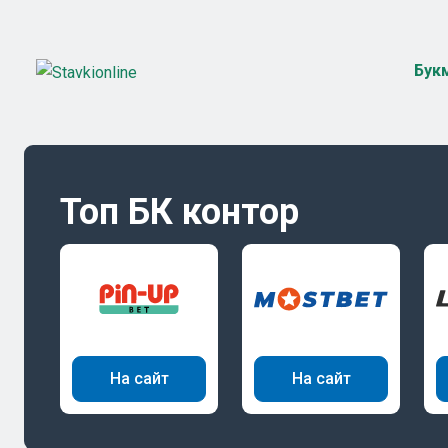
Бук
Топ БК контор
На сайт
На сайт