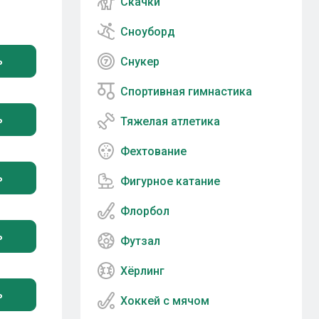
Скачки
Сноуборд
ь
Снукер
Спортивная гимнастика
ь
Тяжелая атлетика
Фехтование
ь
Фигурное катание
Флорбол
ь
Футзал
Хёрлинг
ь
Хоккей с мячом