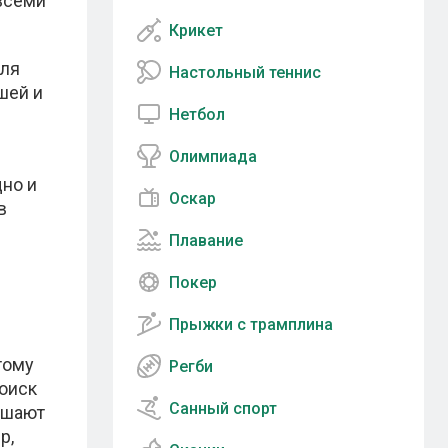
всеми
Крикет
Для
Настольный теннис
шей и
Нетбол
Олимпиада
щно и
Оскар
в
Плавание
Покер
Прыжки с трамплина
тому
Регби
поиск
Санный спорт
чшают
р,