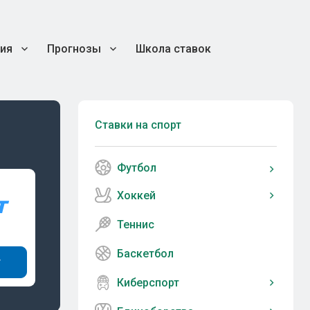
ия
Прогнозы
Школа ставок
Ставки на спорт
Футбол
Хоккей
Теннис
Баскетбол
т
Киберспорт