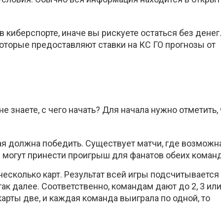
 киберспорте, иначе вы рискуете остаться без денег.
оторые предоставляют ставки на КС ГО прогнозы от
не знаете, с чего начать? Для начала нужно отметить,
ая должна победить. Существует матчи, где возможн
н могут принести проигрыш для фанатов обеих команд
несколько карт. Результат всей игры подсчитывается
так далее. Соответственно, командам дают до 2, 3 или
карты две, и каждая команда выиграла по одной, то