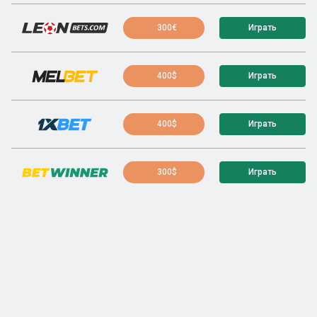
300€
Играть
400$
Играть
400$
Играть
300$
Играть