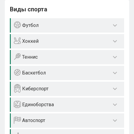
Виды спорта
Футбол
Хоккей
Теннис
Баскетбол
Киберспорт
Единоборства
Автоспорт