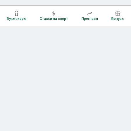
Букмекеры
Ставки на спорт
Прогнозы
Бонусы
Букмекеры
Рейтинг букмекерских контор
Букмекерские конторы России
Букмекеры без верификации
Букмекеры с бонусами
Все приложения букмекеров
Букмекеры с Андроид