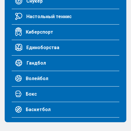
Снукер
Настольный теннис
Киберспорт
Единоборства
Гандбол
Волейбол
Бокс
Баскетбол