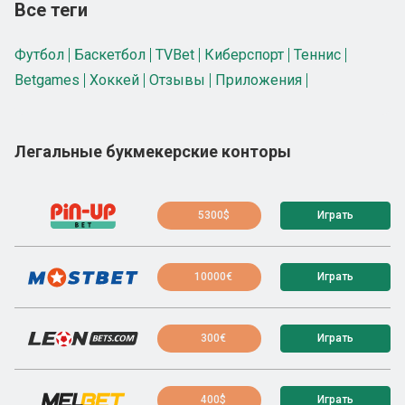
Все теги
Футбол
Баскетбол
TVBet
Киберспорт
Теннис
Betgames
Хоккей
Отзывы
Приложения
Легальные букмекерские конторы
5300$
Играть
10000€
Играть
300€
Играть
400$
Играть