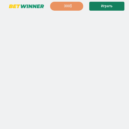
300$
Играть