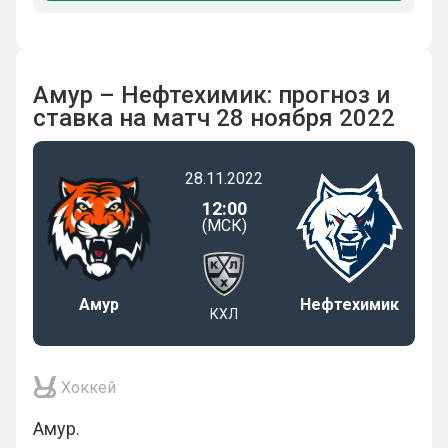
Амур – Нефтехимик: прогноз и
ставка на матч 28 ноября 2022
28.11.2022
12:00
(МСК)
Амур
Нефтехимик
КХЛ
Хоккей
Амур.