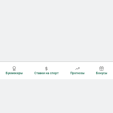
Букмекеры
Ставки на спорт
Прогнозы
Бонусы
Букмекеры