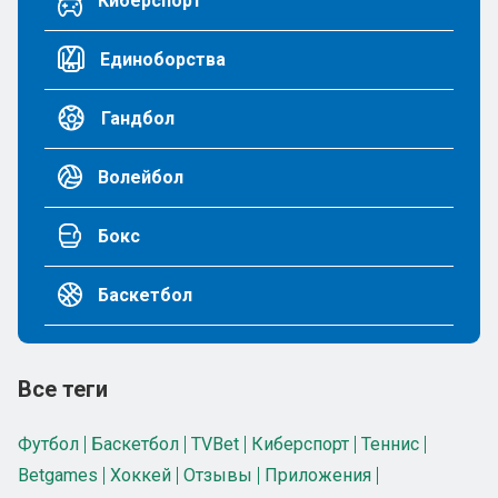
Киберспорт
Единоборства
Гандбол
Волейбол
Бокс
Баскетбол
Все теги
Футбол
Баскетбол
TVBet
Киберспорт
Теннис
Betgames
Хоккей
Отзывы
Приложения