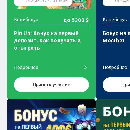
145 дн. 13 ч. 49 мин.
144 дн. 
Кеш-бонус
Кеш-бонус
до 5300 $
Pin Up: бонус на первый
Бонус на 
депозит. Как получить и
Mostbet
отыграть
Подробнее
Подробнее
Принять участие
При