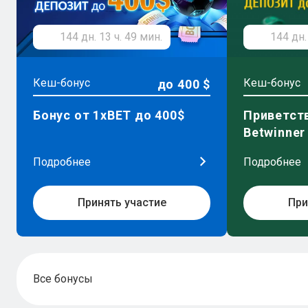
144 дн. 13 ч. 49 мин.
144 дн. 
Кеш-бонус
Кеш-бонус
до 400 $
Бонус от 1xBET до 400$
Приветст
Betwinner
Подробнее
Подробнее
Принять участие
При
Все бонусы