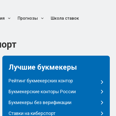
ия
Прогнозы
Школа ставок
порт
Лучшие букмекеры
Рейтинг букмекерских контор
Букмекерские конторы России
Букмекеры без верификации
Ставки на киберспорт