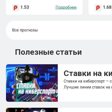
1.53
1.68
Подробнее
Все прогнозы
Полезные статьи
Ставки на к
Ставки на киберспорт — 
Лучшие линии ставок на 