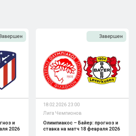
Завершен
Завершен
18.02.2026 23:00
Лига Чемпионов
гноз и
Олимпиакос – Байер: прогноз и
аля 2026
ставка на матч 18 февраля 2026