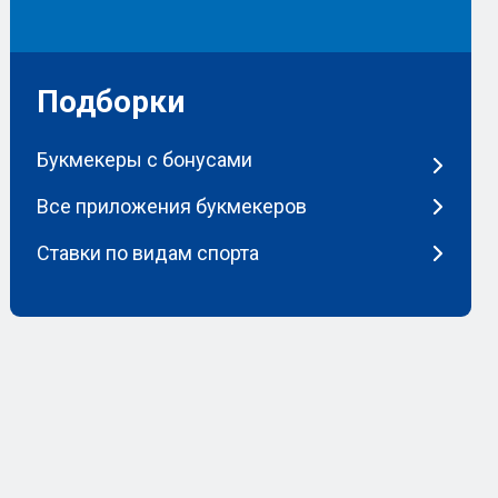
Подборки
Букмекеры с бонусами
Все приложения букмекеров
Ставки по видам спорта