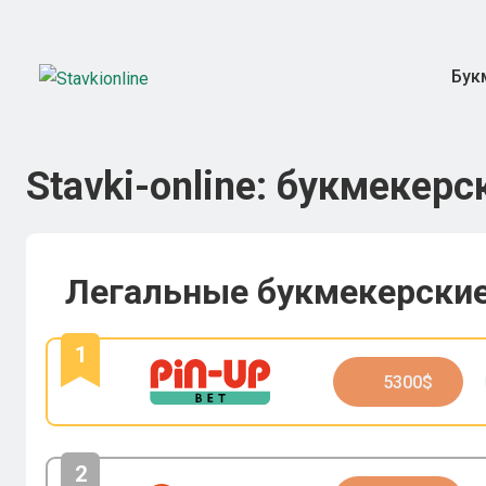
Бук
Stavki-online: букмекерс
Легальные букмекерски
5300$