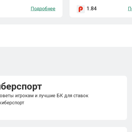
1.84
Подробнее
П
иберспорт
советы игрокам и лучшие БК для ставок
киберспорт