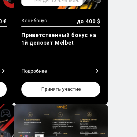
144 дн. 13 ч. 49 мин.
Кеш-бонус
0 €
до 400 $
Приветственный бонус на
1й депозит Melbet
Подробнее
Принять участие