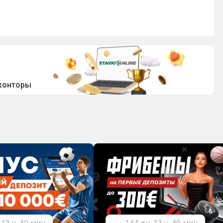
конторы