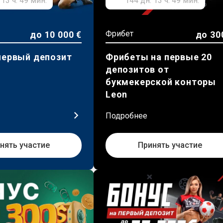
13 ч. 49 мин.
144 дн. 13 ч. 49 мин.
Фрибет
до 10 000 €
до 30
первый депозит
Фрибеты на первые 20
депозитов от
букмекерской конторы
Leon
Подробнее
нять участие
Принять участие