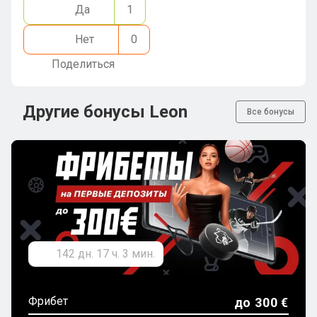
Да
1
Нет
0
Поделиться
Другие бонусы Leon
Все бонусы
142 дн. 17 ч. 3 мин.
Фрибет
до 300 €