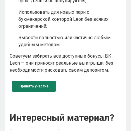
срок. Деньги не аннулируются;
Использовать для новых пари с
букмекерской конторой
Leon
без всяких
ограничений;
Вывести полностью или частично любым
удобным методом.
Советуем забирать все доступные бонусы БК
Leon
— они приносят реальные выигрыши, без
необходимости рисковать своим депозитом.
Принять участие
Интересный материал?