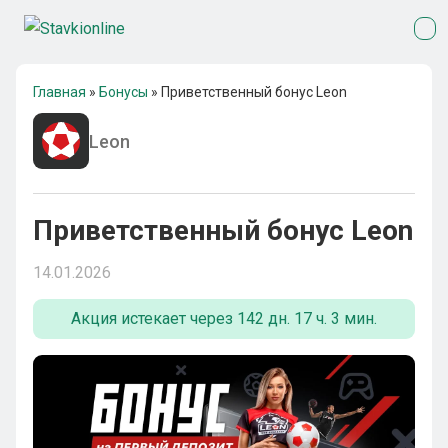
Главная
»
Бонусы
»
Приветственный бонус Leon
Leon
Приветственный бонус Leon
14.01.2026
Акция истекает через 142 дн. 17 ч. 3 мин.