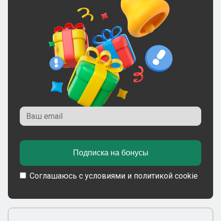
Соглашаюсь с условиями и политикой cookie