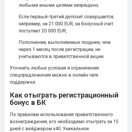
любыми иными целями запрещено;
Если первый-третий депозит совершается,
например, на 21 000
EUR
, на
бонусный
счет
поступает 20 000
EUR
;
Пополнения, выполняемые позднее, чем
через 1 месяц после регистрации, не
учитываются в приветственной акции.
Уточнить любые условия и ограничения
спецпредложения
можно в онлайн
чате
поддержки.
Как отыграть регистрационный
бонус в БК
По правилам использования приветственного
вознаграждения, его необходимо отыграть за 15
дней с
вейджером
х40. Уникальное