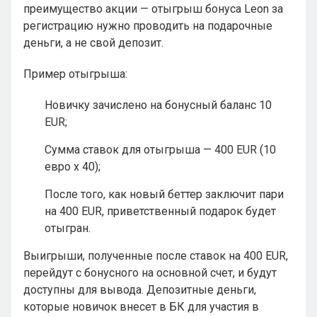
преимущество акции — отыгрыш бонуса
Leon
за
регистрацию нужно проводить на подарочные
деньги, а не свой депозит.
Пример отыгрыша:
Новичку зачислено на
бонусный
баланс 10
EUR
;
Сумма ставок для отыгрыша — 400
EUR
(10
евро х 40);
После того, как новый
беттер
заключит пари
на 400
EUR
, приветственный подарок будет
отыгран.
Выигрыши, полученные после ставок на 400
EUR
,
перейдут с
бонусного
на основной счет, и будут
доступны для вывода. Депозитные деньги,
которые новичок внесет в БК для участия в