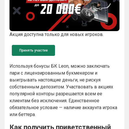
Акция доступна только для новых игроков.
Принять участие
Используя бонусы БК
Leon
, можно заключать
пари с лицензированным букмекером и
выигрывать настоящие деньги, не рискуя
собственным депозитом. Участвовать в акциях
популярной конторы разрешается всем ее
клиентам без исключения. Единственное
обязательное условие — наличие
аккаунта
игрока
или
беттера
.
Как получить приветственный