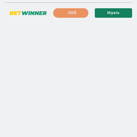
300$
Играть