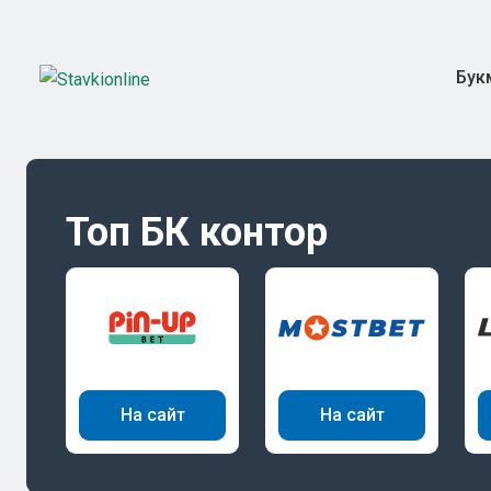
Бук
Топ БК контор
На сайт
На сайт