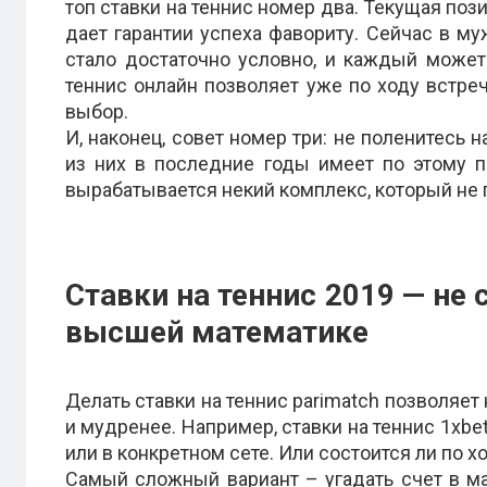
топ ставки на теннис номер два. Текущая пози
дает гарантии успеха фавориту. Сейчас в м
стало достаточно условно, и каждый может
теннис онлайн позволяет уже по ходу встреч
выбор.
И, наконец, совет номер три: не поленитесь 
из них в последние годы имеет по этому п
вырабатывается некий комплекс, который не 
Ставки на теннис 2019 — не
высшей математике
Делать ставки на теннис parimatch позволяет 
и мудренее. Например, ставки на теннис 1xbe
или в конкретном сете. Или состоится ли по х
Самый сложный вариант – угадать счет в ма