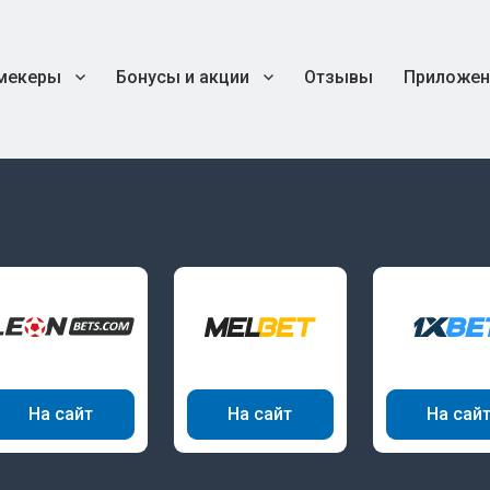
мекеры
Бонусы и акции
Отзывы
Приложен
На сайт
На сайт
На сай