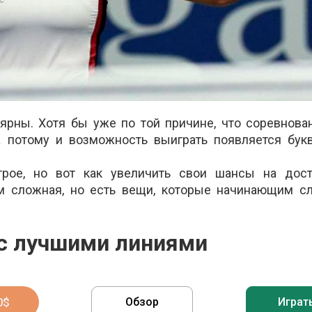
ярны. Хотя бы уже по той причине, что соревнова
 а потому и возможность выиграть появляется бук
трое, но вот как увеличить свои шансы на дос
ом сложная, но есть вещи, которые начинающим с
 с лучшими линиями
Обзор
Играт
0$