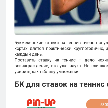
Букмекерские ставки на теннис очень попул
кортах длятся практически круглогодично,
каждый день.
Поставить ставку на теннис – дело нехи
вознаграждение, это уже наука. Не слишк
усвоить, как таблицу умножения.
БК для ставок на теннис
530