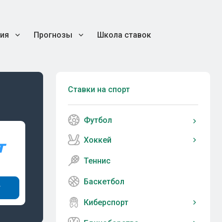
ия
Прогнозы
Школа ставок
Ставки на спорт
Футбол
Хоккей
Теннис
Баскетбол
т
Киберспорт