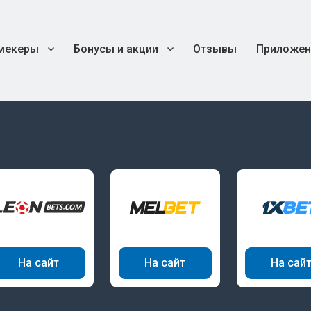
мекеры
Бонусы и акции
Отзывы
Приложен
На сайт
На сайт
На сай