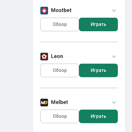
Mostbet
Обзор
Играть
Leon
Обзор
Играть
Melbet
Обзор
Играть