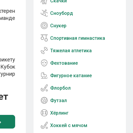
Скачки
ктерен
Сноуборд
оманде
Снукер
Спортивная гимнастика
Тяжелая атлетика
рикету
Фехтование
 Кубок
турнир
Фигурное катание
Флорбол
ет
Футзал
Хёрлинг
ь
Хоккей с мячом