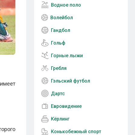
Водное поло
Волейбол
Гандбол
Гольф
Горные лыжи
Гребля
Гэльский футбол
 имеет
Дартс
Евровидение
Кёрлинг
орого
Конькобежный спорт