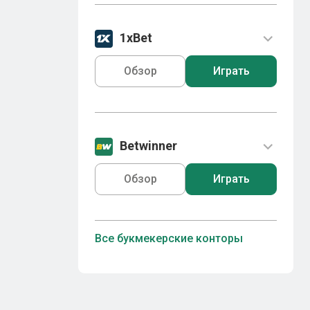
1xBet
Обзор
Играть
Betwinner
Обзор
Играть
Все букмекерские конторы