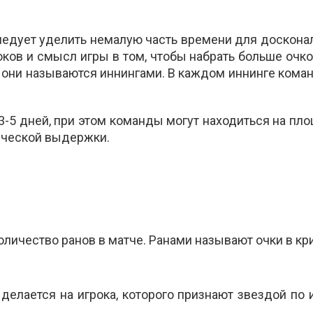
 следует уделить немалую часть времени для доскона
оков и смысл игры в том, чтобы набрать больше очко
й, они называются иннингами. В каждом иннинге кома
 3-5 дней, при этом команды могут находиться на пл
зической выдержки.
оличество ранов в матче. Ранами называют очки в кр
 делается на игрока, которого признают звездой по 