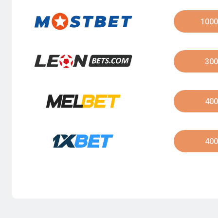
100
30
40
40