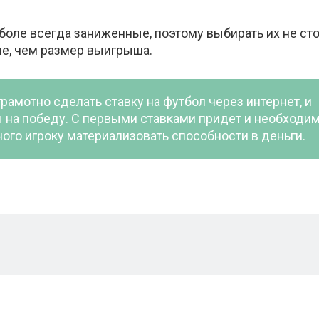
оле всегда заниженные, поэтому выбирать их не сто
е, чем размер выигрыша.
амотно сделать ставку на футбол через интернет, и
 на победу. С первыми ставками придет и необходи
ого игроку материализовать способности в деньги.