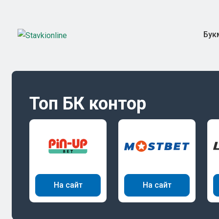
Бук
Топ БК контор
На сайт
На сайт