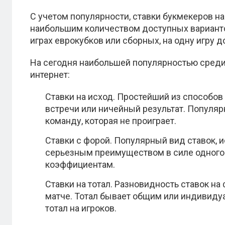
С учетом популярности, ставки букмекеров на
наибольшим количеством доступных вариантов
играх еврокубков или сборных, на одну игру 
На сегодня наибольшей популярностью среди
интернет:
Ставки на исход. Простейший из способов
встречи или ничейный результат. Популяр
команду, которая не проиграет.
Ставки с форой. Популярный вид ставок, 
серьезным преимуществом в силе одного 
коэффициентам.
Ставки на тотал. Разновидность ставок на
матче. Тотал бывает общим или индивиду
тотал на игроков.