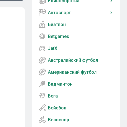
Единоборства
Автоспорт
Биатлон
Betgames
JetX
Австралийский футбол
Американский футбол
Бадминтон
Бега
Бейсбол
Велоспорт