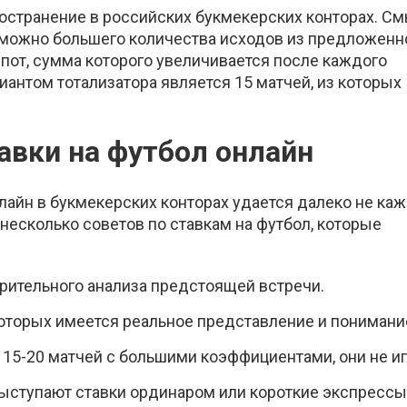
ространение в российских букмекерских конторах. С
к можно большего количества исходов из предложенн
-пот, сумма которого увеличивается после каждого
нтом тотализатора является 15 матчей, из которых
авки на футбол онлайн
нлайн в букмекерских конторах удается далеко не ка
несколько советов по ставкам на футбол, которые
рительного анализа предстоящей встречи.
которых имеется реальное представление и понимани
15-20 матчей с большими коэффициентами, они не иг
ступают ставки ординаром или короткие экспрессы