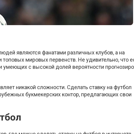
людей являются фанатами различных клубов, а на
топовых мировых первенств. Не удивительно, что е
 и умеющих с высокой долей вероятности прогнозиро
вляет никакой сложности. Сделать ставку на футбол
арубежных букмекерских контор, предлагающих свои
утбол
р, где можно сделать ставку на футбол в интернете.