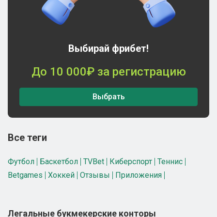
Выбирай фрибет!
До 10 000₽ за регистрацию
Выбрать
Все теги
Футбол
Баскетбол
TVBet
Киберспорт
Теннис
Betgames
Хоккей
Отзывы
Приложения
Легальные букмекерские конторы