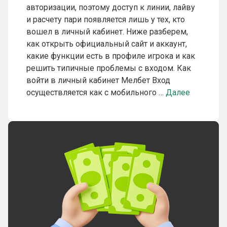
авторизации, поэтому доступ к линии, лайву
и расчету пари появляется лишь у тех, кто
вошел в личный кабинет. Ниже разберем,
как открыть официальный сайт и аккаунт,
какие функции есть в профиле игрока и как
решить типичные проблемы с входом. Как
войти в личный кабинет Мелбет Вход
«Melbet: 
осуществляется как с мобильного …
Далее