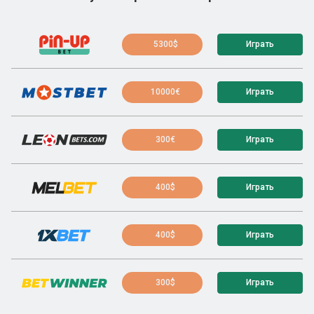
5300$
Играть
10000€
Играть
300€
Играть
400$
Играть
400$
Играть
300$
Играть