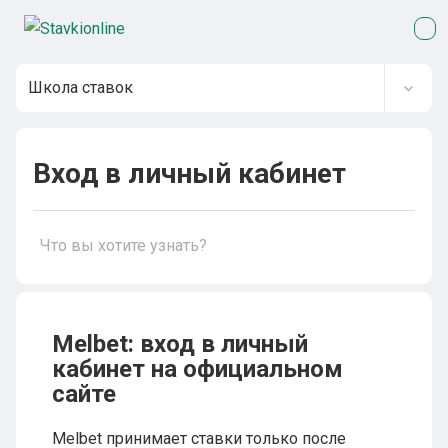
Школа ставок
Вход в личный кабинет
Melbet: вход в личный
кабинет на официальном
сайте
Melbet принимает ставки только после