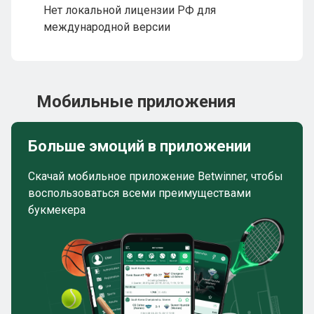
Нет локальной лицензии РФ для
международной версии
Мобильные приложения
Больше эмоций в приложении
Скачай мобильное приложение Betwinner, чтобы
воспользоваться всеми преимуществами
букмекера