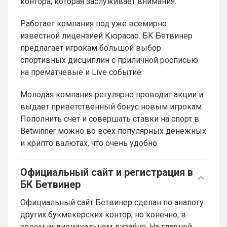
контора, которая заслуживает внимания.
Работает компания под уже всемирно
известной лицензией Кюрасао. БК Бетвинер
предлагает игрокам большой выбор
спортивных дисциплин с приличной росписью
на прематчевые и Live событие.
Молодая компания регулярно проводит акции и
выдает приветственный бонус новым игрокам.
Пополнить счет и совершать ставки на спорт в
Betwinner можно во всех популярных денежных
и крипто валютах, что очень удобно.
Официальный сайт и регистрация в
БК Бетвинер
Официальный сайт Бетвинер сделан по аналогу
других букмекерских контор, но конечно, в
своем индивидуальном дизайне. На главной