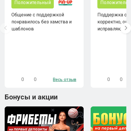
Положительный
Положитель
Общение с поддержкой
Поддержка отв
понравилось без хамства и
корректно, ош
шаблонов
исправляют.
0
0
0
0
Весь отзыв
Бонусы и акции