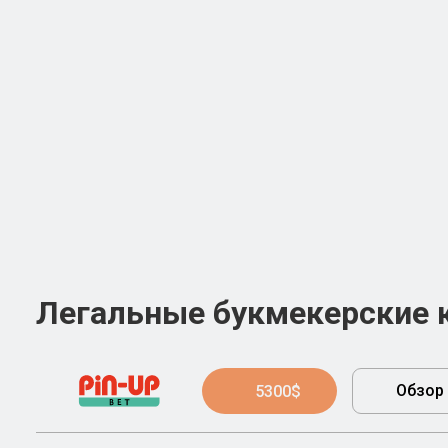
Легальные букмекерские 
Обзор
5300$