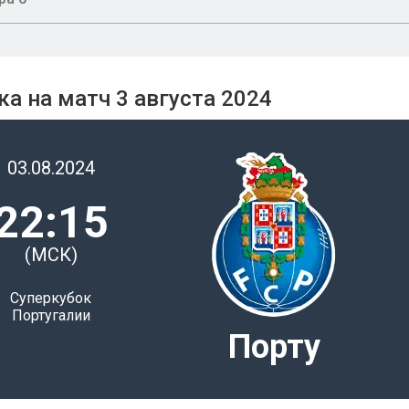
ка на матч 3 августа 2024
03.08.2024
22:15
(МСК)
Суперкубок
Португалии
Порту