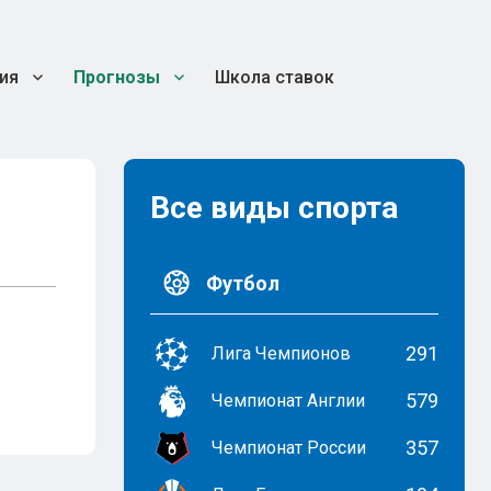
ия
Прогнозы
Школа ставок
Все виды спорта
Футбол
291
Лига Чемпионов
579
Чемпионат Англии
357
Чемпионат России