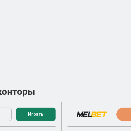
конторы
Играть