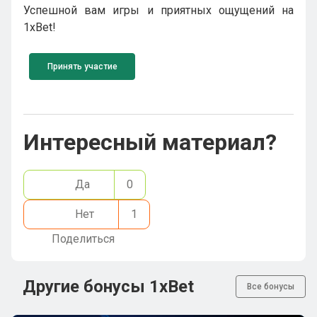
Успешной вам игры и приятных ощущений на
1xBet!
Принять участие
Интересный материал?
Да
0
Нет
1
Поделиться
Другие бонусы 1xBet
Все бонусы