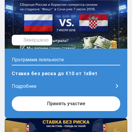
Завершено
Программа лояльности
Ставка без риска до €10 от 1xBet
Подробнее
Принять участие