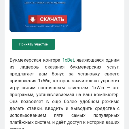
Принять участие
Букмекерская контора
1xBet
, являющаяся одним
из лидеров оказания букмекерских услуг,
предлагает вам бонус за установку своего
приложения 1xWin, которое значительно упростит
игру своим постоянным клиентам. 1xWin — это
программа, устанавливаемая на ваш компьютер.
Она позволяет в ещё более удобном режиме
делать ставки, вводить и выводить средства с
использованием пяти самых популярных
платёжных систем, и даёт доступ к истории ваших