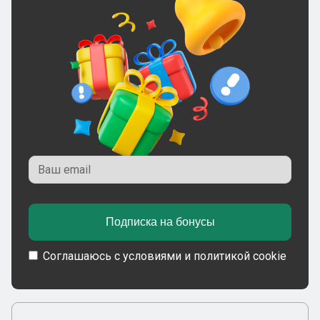
Соглашаюсь с условиями и политикой cookie