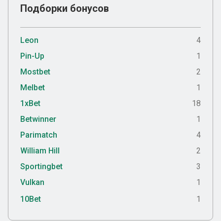
Подборки бонусов
Leon
4
Pin-Up
1
Mostbet
2
Melbet
1
1xBet
18
Betwinner
1
Parimatch
4
William Hill
2
Sportingbet
3
Vulkan
1
10Bet
1