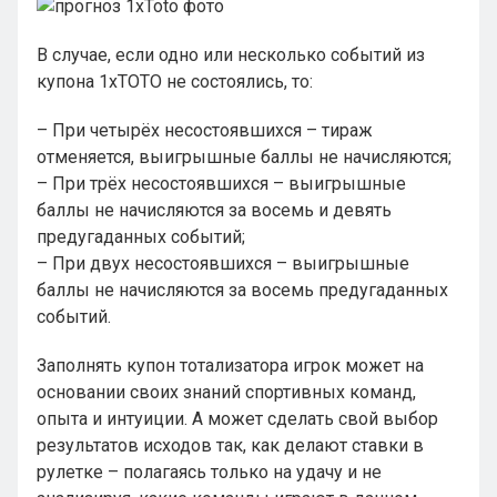
В случае, если одно или несколько событий из
купона 1хТОТО не состоялись, то:
– При четырёх несостоявшихся – тираж
отменяется, выигрышные баллы не начисляются;
– При трёх несостоявшихся – выигрышные
баллы не начисляются за восемь и девять
предугаданных событий;
– При двух несостоявшихся – выигрышные
баллы не начисляются за восемь предугаданных
событий.
Заполнять купон тотализатора игрок может на
основании своих знаний спортивных команд,
опыта и интуиции. А может сделать свой выбор
результатов исходов так, как делают ставки в
рулетке – полагаясь только на удачу и не