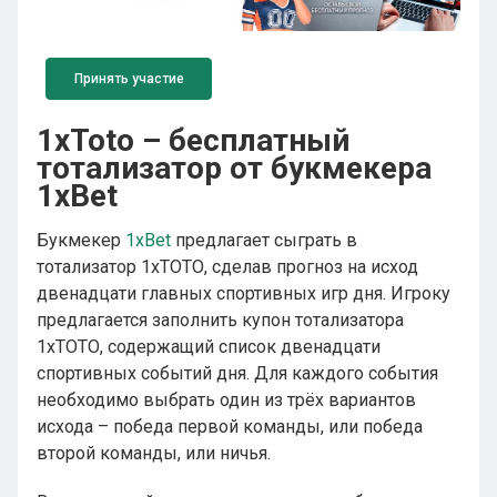
Принять участие
1xToto – бесплатный
тотализатор от букмекера
1xBet
Букмекер
1xBet
предлагает сыграть в
тотализатор 1хТОТО, сделав прогноз на исход
двенадцати главных спортивных игр дня. Игроку
предлагается заполнить купон тотализатора
1хТОТО, содержащий список двенадцати
спортивных событий дня. Для каждого события
необходимо выбрать один из трёх вариантов
исхода – победа первой команды, или победа
второй команды, или ничья.