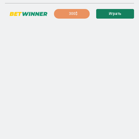
300$
Играть