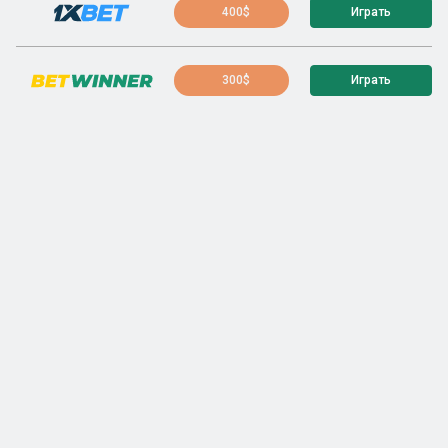
400$
Играть
300$
Играть