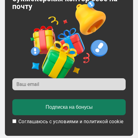
почту
Соглашаюсь с условиями и политикой cookie