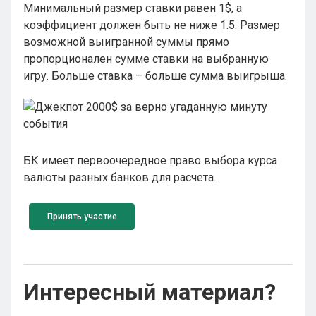
Минимальный размер ставки равен 1$, а
коэффициент должен быть не ниже 1.5. Размер
возможной выигранной суммы прямо
пропорционален сумме ставки на выбранную
игру. Больше ставка – больше сумма выигрыша.
БК имеет первоочередное право выбора курса
валюты разных банков для расчета.
Принять участие
Интересный материал?