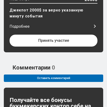
Джекпот 2000$ за верно указанную
минуту события
Подробнее
Принять участие
Комментарии
0
Оставить комментарий
Получайте все бонусы
букмекерских контор себе на