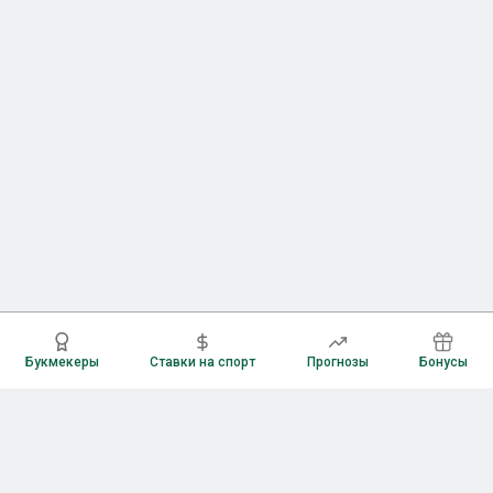
Букмекеры
Ставки на спорт
Прогнозы
Бонусы