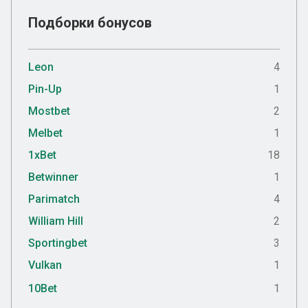
Подборки бонусов
Leon
4
Pin-Up
1
Mostbet
2
Melbet
1
1xBet
18
Betwinner
1
Parimatch
4
William Hill
2
Sportingbet
3
Vulkan
1
10Bet
1