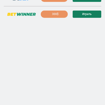
300$
Играть