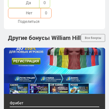
Да
0
Нет
0
Поделиться
Другие бонусы William Hill
Все бонусы
Фрибет