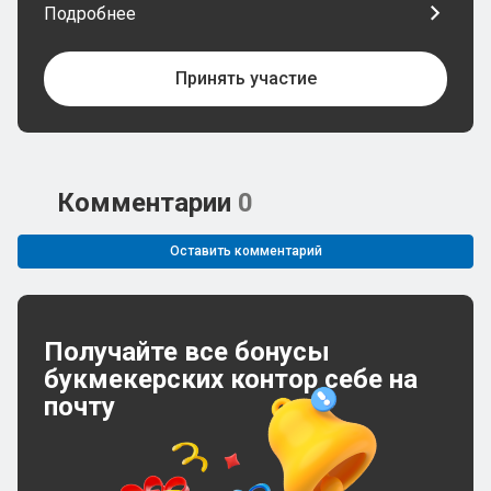
Подробнее
Принять участие
Комментарии
0
Оставить комментарий
Получайте все бонусы
букмекерских контор себе на
почту