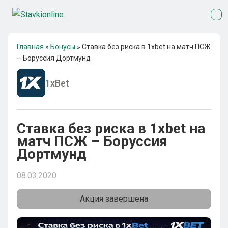
Главная
»
Бонусы
»
Ставка без риска в 1xbet на матч ПСЖ
– Боруссия Дортмунд
1xBet
Ставка без риска в 1xbet на
матч ПСЖ – Боруссия
Дортмунд
08.03.2020
Акция завершена