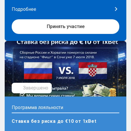
Подробнее
Принять участие
Завершено
Программа лояльности
Ставка без риска до €10 от 1xBet