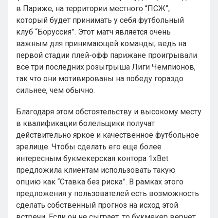
в Париже, на территории местного “ПСЖ”,
который будет принимать у себя футбольный
клуб “Боруссия”. Этот матч является очень
важным для принимающей команды, ведь на
первой стадии плей-офф парижане проигрывали
все три последних розыгрыша Лиги Чемпионов,
так что они мотивированы на победу гораздо
сильнее, чем обычно.
Благодаря этом обстоятельству и высокому месту
в квалификации болельщики получат
действительно яркое и качественное футбольное
зрелище. Чтобы сделать его еще более
интересным букмекерская контора 1хBet
предложила клиентам использовать такую
опцию как “Ставка без риска”. В рамках этого
предложения у пользователей есть возможность
сделать собственный прогноз на исход этой
встречи. Если он не сыграет, то букмекер вернет