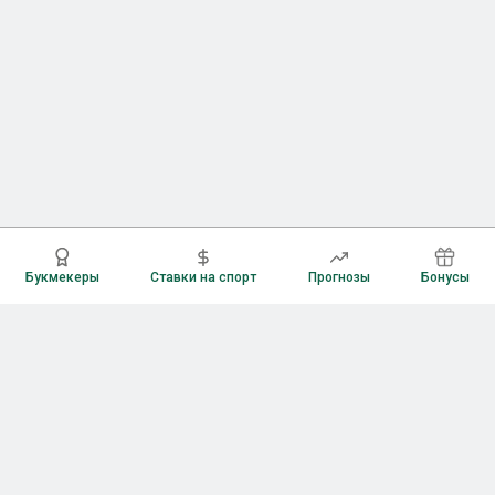
Букмекеры
Ставки на спорт
Прогнозы
Бонусы
Букмекеры
Рейтинг букмекерских контор