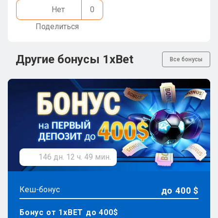
Нет
0
Поделиться
Другие бонусы 1xBet
Все бонусы
146 дн. 12 ч. 49 мин.
Кеш-бонус
до 400 $
Бонус от 1xBET до 400$