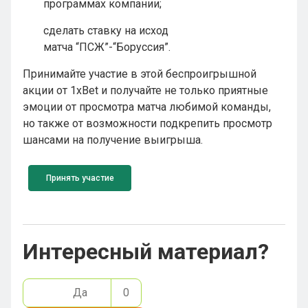
программах компании;
сделать ставку на исход
матча “ПСЖ”-“Боруссия”.
Принимайте участие в этой беспроигрышной
акции от 1хBet и получайте не только приятные
эмоции от просмотра матча любимой команды,
но также от возможности подкрепить просмотр
шансами на получение выигрыша.
Принять участие
Интересный материал?
Да
0