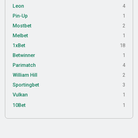
Leon
4
Pin-Up
1
Mostbet
2
Melbet
1
1xBet
18
Betwinner
1
Parimatch
4
William Hill
2
Sportingbet
3
Vulkan
1
10Bet
1