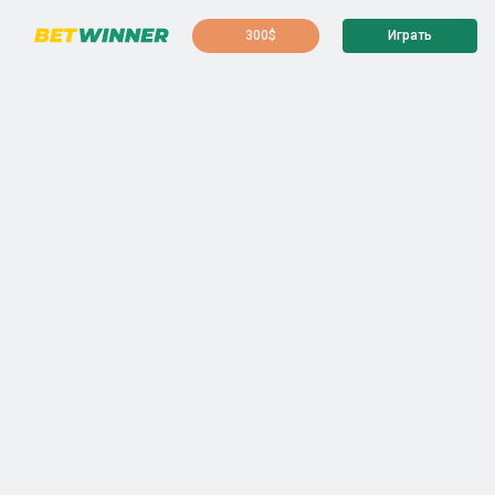
300$
Играть