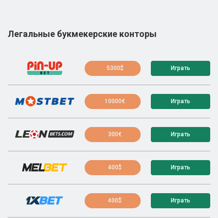
Легальные букмекерские конторы
5300$
Играть
10000€
Играть
300€
Играть
400$
Играть
400$
Играть