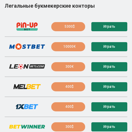
Легальные букмекерские конторы
5300$
Играть
10000€
Играть
300€
Играть
400$
Играть
400$
Играть
300$
Играть