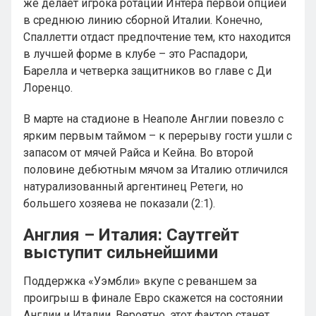
же делает игрока ротации Интера первой опцией
в среднюю линию сборной Италии. Конечно,
Спаллетти отдаст предпочтение тем, кто находится
в лучшей форме в клубе – это Распадори,
Барелла и четверка защитников во главе с Ди
Лоренцо.
В марте на стадионе в Неаполе Англии повезло с
ярким первым таймом – к перерыву гости ушли с
запасом от мячей Райса и Кейна. Во второй
половине дебютным мячом за Италию отличился
натурализованный аргентинец Ретеги, но
большего хозяева не показали (2:1).
Англия – Италия: Саутгейт
выступит сильнейшими
Поддержка «Уэмбли» вкупе с реваншем за
проигрыш в финале Евро скажется на состоянии
Англии и Италии. Вероятно, этот фактор станет