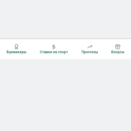
Букмекеры
Ставки на спорт
Прогнозы
Бонусы
Букмекеры
Рейтинг букмекерских контор
Букмекерские конторы России
Букмекеры без верификации