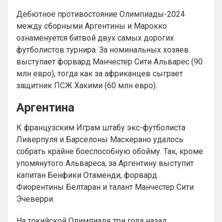
Дебютное противостояние Олимпиады-2024
между сборными Аргентины и Марокко
ознаменуется битвой двух самых дорогих
футболистов турнира. За номинальных хозяев
выступает форвард Манчестер Сити Альварес (90
млн евро), тогда как за африканцев сыграет
защитник ПСЖ Хакими (60 млн евро).
Аргентина
К французским Играм штабу экс-футболиста
Ливерпуля и Барселоны Маскерано удалось
собрать крайне боеспособную обойму. Так, кроме
упомянутого Альвареса, за Аргентину выступит
капитан Бенфики Отаменди, форвард
Фиорентины Белтаран и талант Манчестер Сити
Эчеверри.
На токийской Олимпиаде три года назад