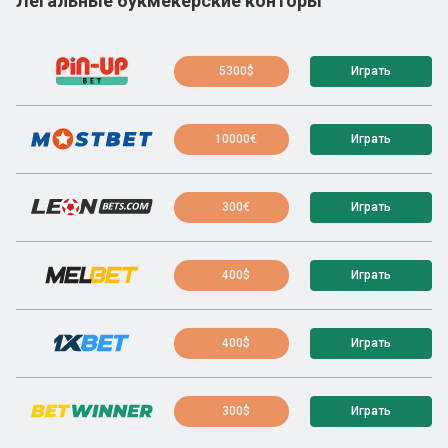
Легальные букмекерские конторы
5300$
Играть
10000€
Играть
300€
Играть
400$
Играть
400$
Играть
300$
Играть