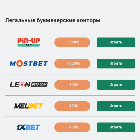
Легальные букмекерские конторы
5300$
Играть
10000€
Играть
300€
Играть
400$
Играть
400$
Играть