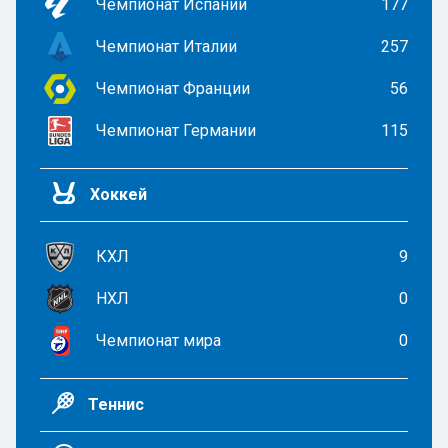
Чемпионат Испании
177
Чемпионат Италии
257
Чемпионат Франции
56
Чемпионат Германии
115
Хоккей
КХЛ
9
НХЛ
0
Чемпионат мира
0
Теннис