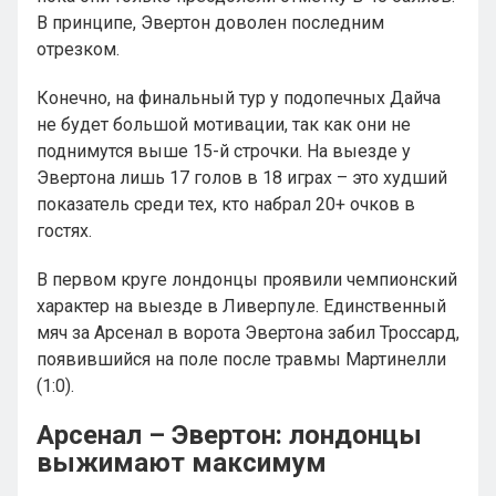
В принципе, Эвертон доволен последним
отрезком.
Конечно, на финальный тур у подопечных Дайча
не будет большой мотивации, так как они не
поднимутся выше 15-й строчки. На выезде у
Эвертона лишь 17 голов в 18 играх – это худший
показатель среди тех, кто набрал 20+ очков в
гостях.
В первом круге лондонцы проявили чемпионский
характер на выезде в Ливерпуле. Единственный
мяч за Арсенал в ворота Эвертона забил Троссард,
появившийся на поле после травмы Мартинелли
(1:0).
Арсенал – Эвертон: лондонцы
выжимают максимум