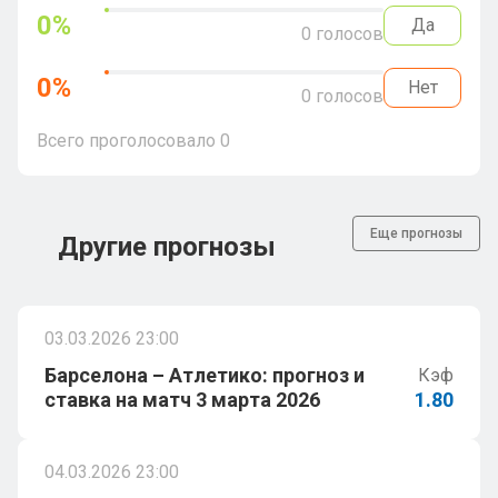
0
%
Да
0
голосов
0
%
Нет
0
голосов
Всего проголосовало
0
Еще прогнозы
Другие прогнозы
03.03.2026 23:00
Барселона – Атлетико: прогноз и
Кэф
ставка на матч 3 марта 2026
1.80
04.03.2026 23:00