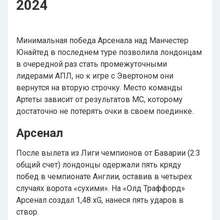
2024
Минимальная победа Арсенала над Манчестер
Юнайтед в последнем туре позволила лондонцам
в очередной раз стать промежуточными
лидерами АПЛ, но к игре с Эвертоном они
вернутся на вторую строчку. Место команды
Артеты зависит от результатов МС, которому
достаточно не потерять очки в своем поединке.
Арсенал
После вылета из Лиги чемпионов от Баварии (2:3
общий счет) лондонцы одержали пять кряду
побед в чемпионате Англии, оставив в четырех
случаях ворота «сухими». На «Олд Траффорд»
Арсенал создал 1,48 xG, нанеся пять ударов в
створ.