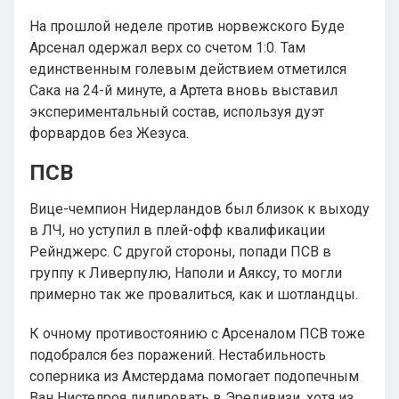
На прошлой неделе против норвежского Буде
Арсенал одержал верх со счетом 1:0. Там
единственным голевым действием отметился
Сака на 24-й минуте, а Артета вновь выставил
экспериментальный состав, используя дуэт
форвардов без Жезуса.
ПСВ
Вице-чемпион Нидерландов был близок к выходу
в ЛЧ, но уступил в плей-офф квалификации
Рейнджерс. С другой стороны, попади ПСВ в
группу к Ливерпулю, Наполи и Аяксу, то могли
примерно так же провалиться, как и шотландцы.
К очному противостоянию с Арсеналом ПСВ тоже
подобрался без поражений. Нестабильность
соперника из Амстердама помогает подопечным
Ван Нистелроя лидировать в Эредивизи, хотя из