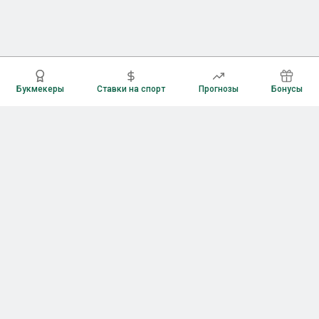
Букмекеры
Ставки на спорт
Прогнозы
Бонусы
Букмекеры
Рейтинг букмекерских контор
Букмекерские конторы России
Букмекеры без верификации
Букмекеры с бонусами