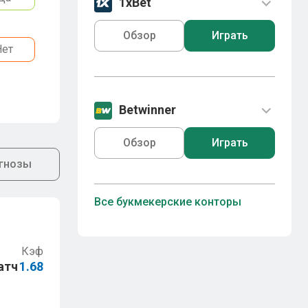
1xBet
Обзор
Играть
Нет
Betwinner
Обзор
Играть
гнозы
Все букмекерские конторы
Кэф
атч
1.68