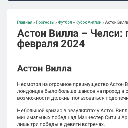
Главная
»
Прогнозы
»
Футбол
»
Кубок Англии
»
Астон Вилла
Астон Вилла – Челси: 
февраля 2024
Астон Вилла
Несмотря на огромное преимущество Астон В
лондонцев было больше шансов на проход в 
возможности должны пользоваться подопечн
Небольшой кризис в результатах у Астон Вил
минимальных побед над Манчестер Сити и Ар
лишь три победы в девяти встречах.