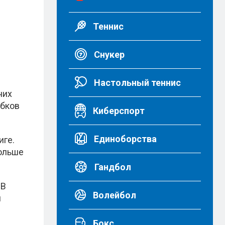
Теннис
Снукер
Настольный теннис
них
убков
Киберспорт
Единоборства
иге.
больше
Гандбол
 В
Волейбол
й
Бокс