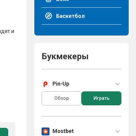
Баскетбол
идят и
Букмекеры
Pin-Up
Обзор
Играть
Mostbet