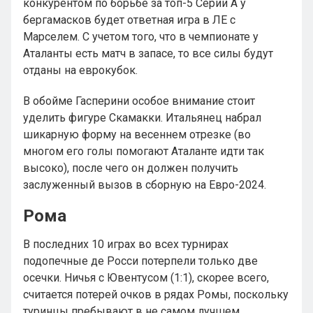
конкурентом по борьбе за топ-5 Серии А у
бергамасков будет ответная игра в ЛЕ с
Марселем. С учетом того, что в чемпионате у
Аталанты есть матч в запасе, то все силы будут
отданы на еврокубок.
В обойме Гасперини особое внимание стоит
уделить фигуре Скамакки. Итальянец набрал
шикарную форму на весеннем отрезке (во
многом его голы помогают Аталанте идти так
высоко), после чего он должен получить
заслуженный вызов в сборную на Евро-2024.
Рома
В последних 10 играх во всех турнирах
подопечные де Росси потерпели только две
осечки. Ничья с Ювентусом (1:1), скорее всего,
считается потерей очков в рядах Ромы, поскольку
туринцы пребывают в не самом лучшем