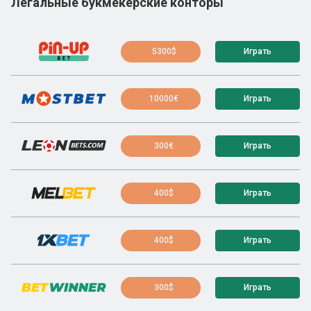
Легальные букмекерские конторы
5300$
Играть
10000€
Играть
300€
Играть
400$
Играть
400$
Играть
300$
Играть