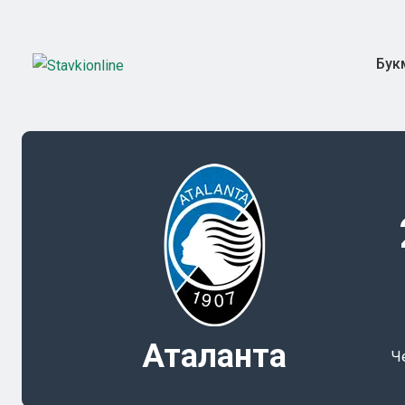
Бук
Аталанта
Ч