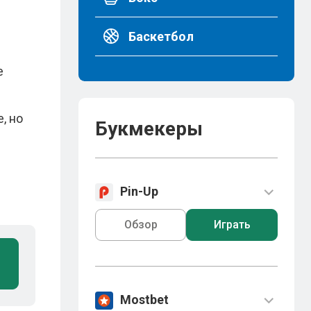
Баскетбол
е
, но
Букмекеры
Pin-Up
Обзор
Играть
Mostbet