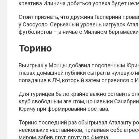
креатива Иличича добиться успеха будет неле
Стоит признать, что дружина Гасперини прова
у Сассуоло. Серьезный уровень нагрузок Ата
футболистов – в ничье с Миланом бергамаски
Торино
Выигрыш у Монцы добавил подопечным Юрича 
глазах домашней публики сыграл в нулевую н
попадание в ЛЧ, который затем справился с И
Для туринцев было крайне важно оставить эп
клуб свободным агентом, но навыки Санабрии
Юричу при формировании состава.
Торино последний раз обыгрывал Аталанту ров
нескольких наставников, прививая себе агре
миром, забив друг другу по 4 мяча.