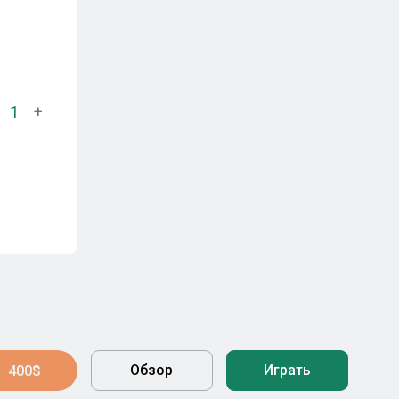
1
+
Обзор
Играть
400$