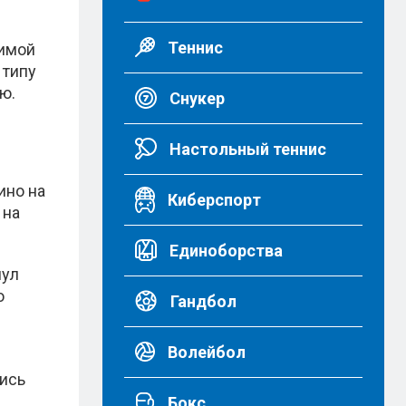
Теннис
зимой
 типу
ю.
Снукер
Настольный теннис
ино на
Киберспорт
 на
Единоборства
нул
о
Гандбол
Волейбол
лись
Бокс