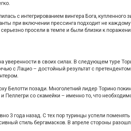
гко.
лилась с интегрированием вингера Бога, купленного 
ланты при включении прессинга подходит не каждому
 серьезно просели в темпе и были близки к поражени
уверенности в своих силах. В следующем туре Тор
ичью с Лацио – достойный результат с претендентом
нтером.
оху Белотти позади. Многолетний лидер Торино поки
 и Пеллегри со скамейки – именно то, что необходим
но 3 года назад. С тех пор туринцы успели поменять
ссивный стиль бергамасков. В апреле стороны разош