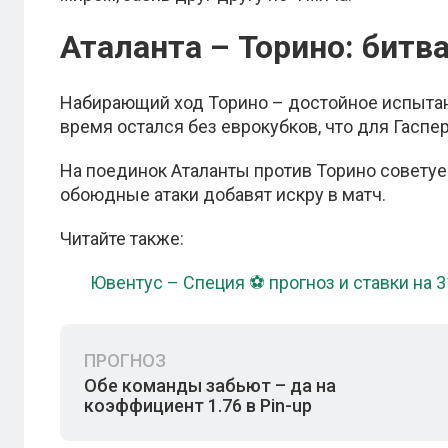
Аталанта – Торино: битв
Набирающий ход Торино – достойное испытан
время остался без еврокубков, что для Гаспе
На поединок Аталанты против Торино советуем
обоюдные атаки добавят искру в матч.
Читайте также:
Ювентус – Специя ⚽ прогноз и ставки на 3
ПРОГНОЗ
Обе команды забьют – да на
коэффициент 1.76 в Pin-up