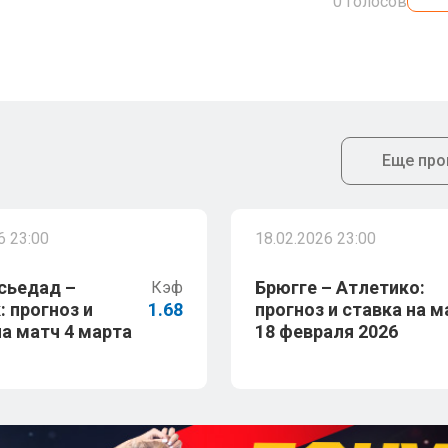
0
голосов
Еще про
6 23:00
18.02.2026 23:00
сьедад –
Брюгге – Атлетико:
Кэф
: прогноз и
1.68
прогноз и ставка на м
на матч 4 марта
18 февраля 2026