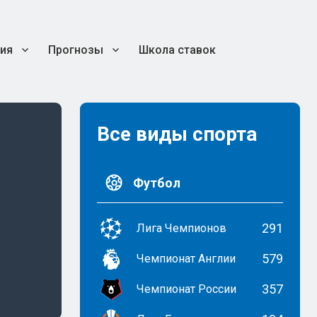
ия
Прогнозы
Школа ставок
Все виды спорта
Футбол
291
Лига Чемпионов
579
Чемпионат Англии
357
Чемпионат России