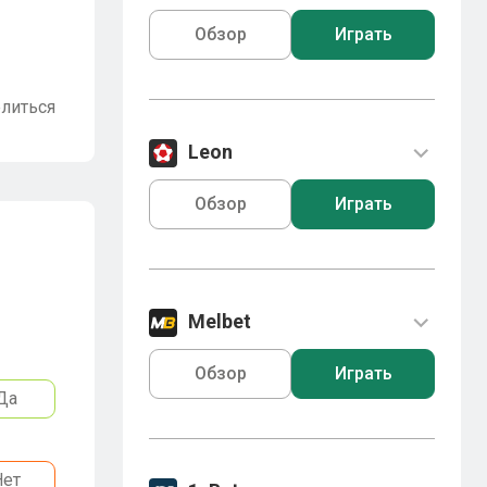
Обзор
Играть
литься
Leon
Обзор
Играть
Melbet
Обзор
Играть
Да
Нет