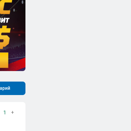
арий
1
+