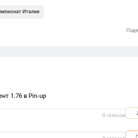
емпионат Италии
Поде
т 1.76 в Pin-up
0
голосов