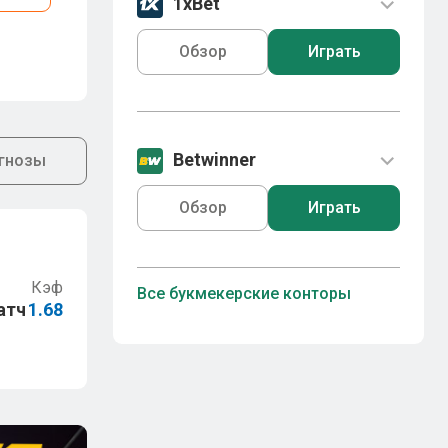
1xBet
Обзор
Играть
Betwinner
гнозы
Обзор
Играть
Кэф
Все букмекерские конторы
атч
1.68