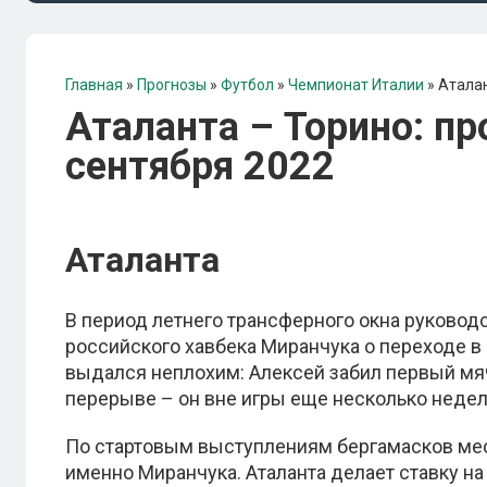
Главная
»
Прогнозы
»
Футбол
»
Чемпионат Италии
»
Аталан
Аталанта – Торино: пр
сентября 2022
Аталанта
В период летнего трансферного окна руководс
российского хавбека Миранчука о переходе в д
выдался неплохим: Алексей забил первый мяч
перерыве – он вне игры еще несколько недел
По стартовым выступлениям бергамасков мест
именно Миранчука. Аталанта делает ставку н