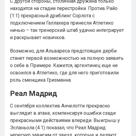
С другой стороны, столичная дружина только
находится на стадии перестройки. Против Райо
(1:1) прекрасный дриблинг Сорлота с
подключением Галлахера принесли Атлетико
ничью – так тренерский штаб удачно интегрирует
и раскрывает новичков.
Возможно, для Альвареса предстоящее дерби
станет первой возможностью на полную заявить
о себе в Примере. Кажется, аргентинец еще не
освоился в Атлетико, где для него приготовили
роль сменщика Гризманна.
Реал Мадрид
С сентября коллектив Анчелотти прекрасно
выглядит в атаке, компенсируя ошибки сзади
прекрасными действиями впереди. Выигрыш у
Эспаньола (4:1) показал, что Реал Мадрид
чересчур зависим от звезд, которые и делают