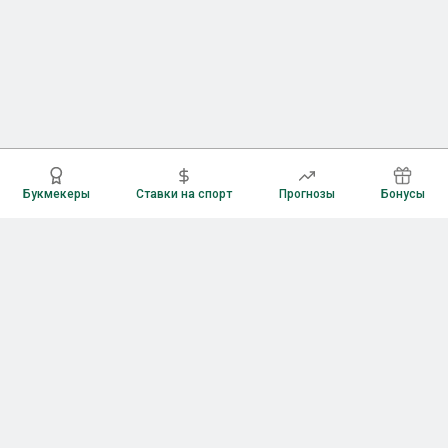
Букмекеры
Ставки на спорт
Прогнозы
Бонусы
Букмекеры
Рейтинг букмекерских контор
Букмекерские конторы России