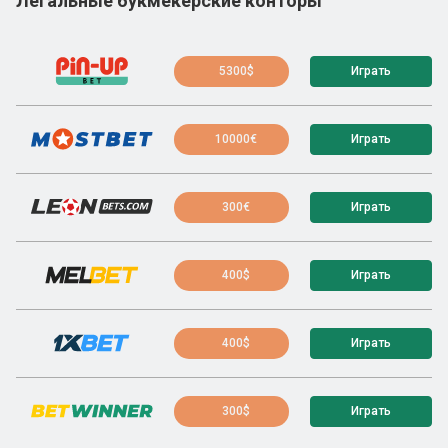
Легальные букмекерские конторы
5300$
Играть
10000€
Играть
300€
Играть
400$
Играть
400$
Играть
300$
Играть