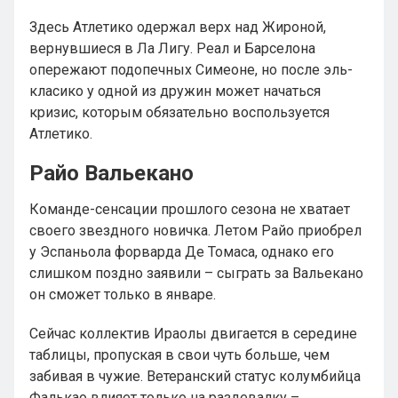
Здесь Атлетико одержал верх над Жироной,
вернувшиеся в Ла Лигу. Реал и Барселона
опережают подопечных Симеоне, но после эль-
класико у одной из дружин может начаться
кризис, которым обязательно воспользуется
Атлетико.
Райо Вальекано
Команде-сенсации прошлого сезона не хватает
своего звездного новичка. Летом Райо приобрел
у Эспаньола форварда Де Томаса, однако его
слишком поздно заявили – сыграть за Вальекано
он сможет только в январе.
Сейчас коллектив Ираолы двигается в середине
таблицы, пропуская в свои чуть больше, чем
забивая в чужие. Ветеранский статус колумбийца
Фалькао влияет только на раздевалку –