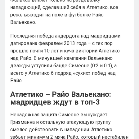
нападающий, сделавший себя в Атлетико, все
реже выходит на поле в футболке Райо
Вальекано.
Последняя победа андердога над мадридцами
датирована февралем 2013 года – с тех пор
прошло почти 10 лет и куча викторий Атлетико
над Райо. В минувшей кампании Вальекано
дважды уступили банде Симеоне (0:2 и 0:1), а
всего у Атлетико 6 подряд «сухих» побед над
Райо.
Атлетико – Райо Вальекано:
мадридцев ждут в топ-3
Ненадежная защита Симеоне вынуждает
Гризманна и остальную атакующую группу
смелее действовать в нападении. Атлетико
забьет минимум 2 мяча Райо, который нестабилен