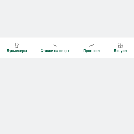
Букмекеры
Ставки на спорт
Прогнозы
Бонусы
Букмекеры
Рейтинг букмекерских контор
Букмекерские конторы России
Букмекеры без верификации