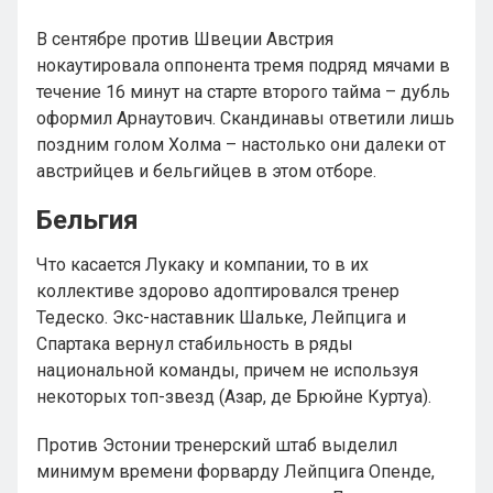
В сентябре против Швеции Австрия
нокаутировала оппонента тремя подряд мячами в
течение 16 минут на старте второго тайма – дубль
оформил Арнаутович. Скандинавы ответили лишь
поздним голом Холма – настолько они далеки от
австрийцев и бельгийцев в этом отборе.
Бельгия
Что касается Лукаку и компании, то в их
коллективе здорово адоптировался тренер
Тедеско. Экс-наставник Шальке, Лейпцига и
Спартака вернул стабильность в ряды
национальной команды, причем не используя
некоторых топ-звезд (Азар, де Брюйне Куртуа).
Против Эстонии тренерский штаб выделил
минимум времени форварду Лейпцига Опенде,