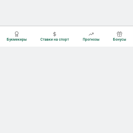
Букмекеры
Ставки на спорт
Прогнозы
Бонусы
Букмекеры
Рейтинг букмекерских контор
Букмекерские конторы России
Букмекеры без верификации
Букмекеры с бонусами