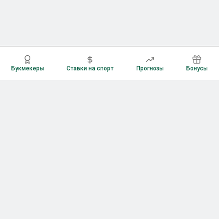
Букмекеры
Ставки на спорт
Прогнозы
Бонусы
Букмекеры
Рейтинг букмекерских контор
Букмекерские конторы России
Букмекеры без верификации
Букмекеры с бонусами