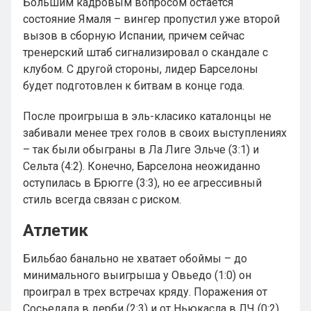
Большим кадровым вопросом остается
состояние Ямаля – вингер пропустил уже второй
вызов в сборную Испании, причем сейчас
тренерский штаб сигнализировал о скандале с
клубом. С другой стороны, лидер Барселоны
будет подготовлен к битвам в конце года.
После проигрыша в эль-класико каталонцы не
забивали менее трех голов в своих выступлениях
– так были обыграны в Ла Лиге Эльче (3:1) и
Сельта (4:2). Конечно, Барселона неожиданно
оступилась в Брюгге (3:3), но ее агрессивный
стиль всегда связан с риском.
Атлетик
Бильбао банально не хватает обоймы – до
минимального выигрыша у Овьедо (1:0) он
проиграл в трех встречах кряду. Поражения от
Сосьедада в дерби (2:3) и от Ньюкасла в ЛЧ (0:2)