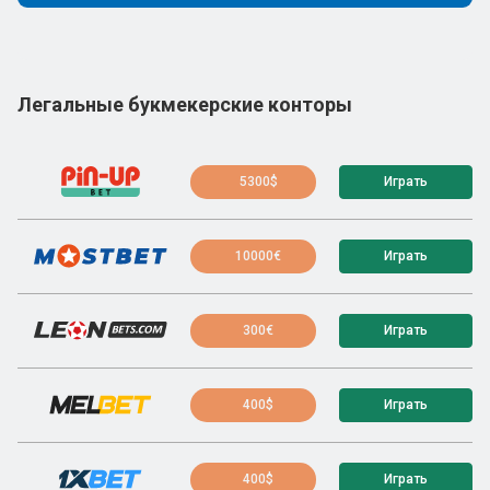
Легальные букмекерские конторы
5300$
Играть
10000€
Играть
300€
Играть
400$
Играть
400$
Играть