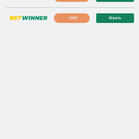
300$
Играть