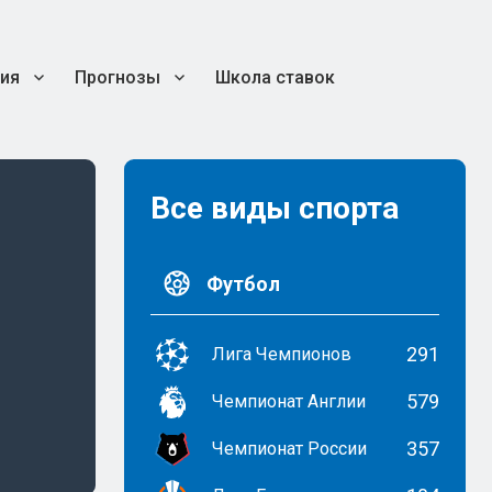
ия
Прогнозы
Школа ставок
Все виды спорта
Футбол
291
Лига Чемпионов
579
Чемпионат Англии
357
Чемпионат России