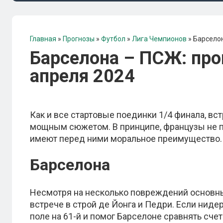
Главная
»
Прогнозы
»
Футбол
»
Лига Чемпионов
»
Барселон
Барселона – ПСЖ: прог
апреля 2024
Как и все стартовые поединки 1/4 финала, в
мощным сюжетом. В принципе, французы не п
имеют перед ними моральное преимущество.
Барселона
Несмотря на несколько повреждений основны
встрече в строй де Йонга и Педри. Если ниде
поле на 61-й и помог Барселоне сравнять счет