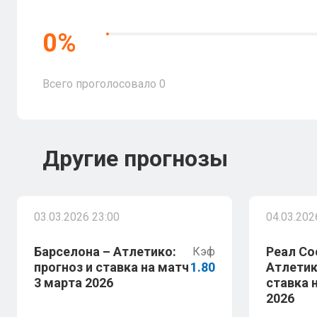
0
%
Всего проголосовало
0
Другие прогнозы
03.03.2026 23:00
04.03.202
Барселона – Атлетико:
Реал Со
Кэф
прогноз и ставка на матч
1.80
Атлетик
3 марта 2026
ставка 
2026