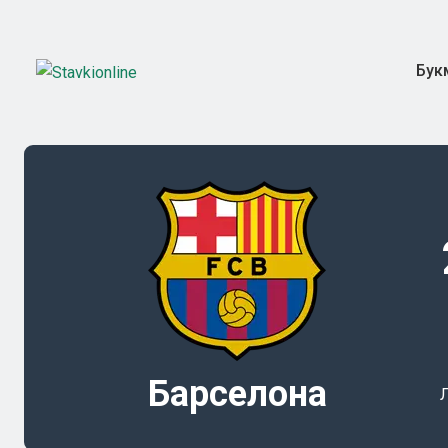
Бук
Барселона