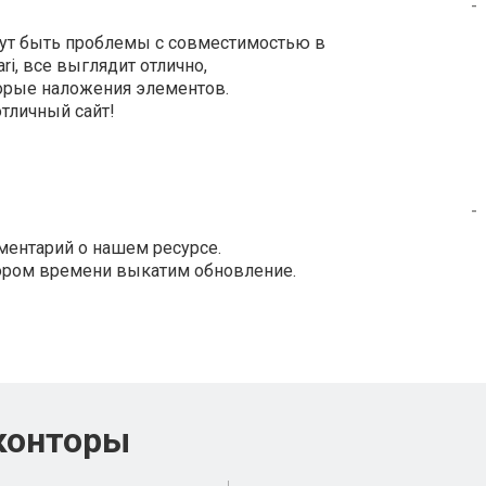
-
огут быть проблемы с совместимостью в
ari, все выглядит отлично,
торые наложения элементов.
отличный сайт!
-
ментарий о нашем ресурсе.
кором времени выкатим обновление.
конторы