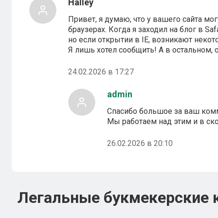
Halley
Привет, я думаю, что у вашего сайта м
браузерах. Когда я заходил на блог в Saf
но если открытии в IE, возникают неко
Я лишь хотел сообщить! А в остальном, 
24.02.2026 в 17:27
admin
Спасибо большое за ваш ком
Мы работаем над этим и в с
26.02.2026 в 20:10
Легальные букмекерские 