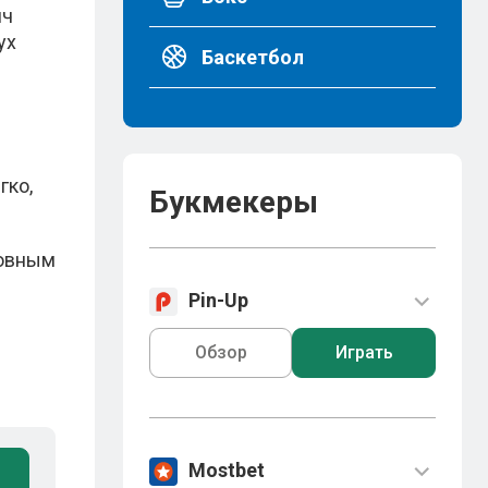
яч
ух
Баскетбол
гко,
Букмекеры
новным
Pin-Up
Обзор
Играть
Mostbet