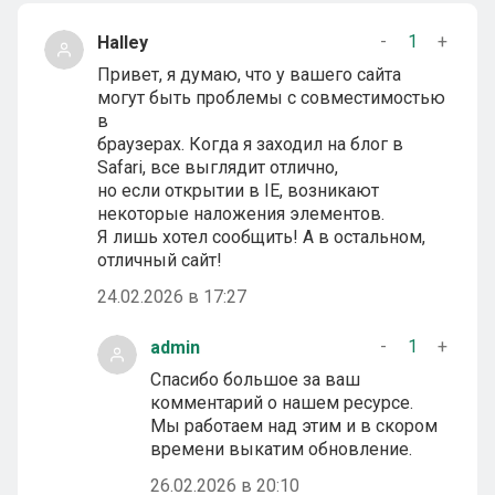
-
1
+
Halley
Привет, я думаю, что у вашего сайта
могут быть проблемы с совместимостью
в
браузерах. Когда я заходил на блог в
Safari, все выглядит отлично,
но если открытии в IE, возникают
некоторые наложения элементов.
Я лишь хотел сообщить! А в остальном,
отличный сайт!
24.02.2026 в 17:27
-
1
+
admin
Спасибо большое за ваш
комментарий о нашем ресурсе.
Мы работаем над этим и в скором
времени выкатим обновление.
26.02.2026 в 20:10