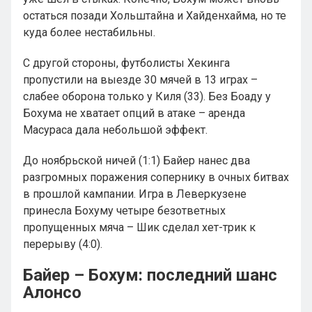
остаться позади Хольштайна и Хайденхайма, но те
куда более нестабильны.
С другой стороны, футболисты Хекинга
пропустили на выезде 30 мячей в 13 играх –
слабее оборона только у Киля (33). Без Боаду у
Бохума не хватает опций в атаке – аренда
Масураса дала небольшой эффект.
До ноябрьской ничей (1:1) Байер нанес два
разгромных поражения сопернику в очных битвах
в прошлой кампании. Игра в Леверкузене
принесла Бохуму четыре безответных
пропущенных мяча – Шик сделал хет-трик к
перерыву (4:0).
Байер – Бохум: последний шанс
Алонсо