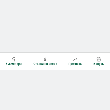
Букмекеры
Ставки на спорт
Прогнозы
Бонусы
Букмекеры