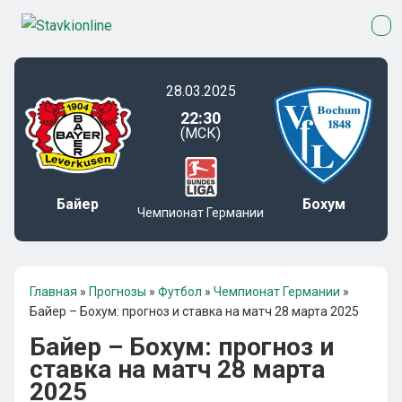
28.03.2025
22:30
(МСК)
Байер
Бохум
Чемпионат Германии
Главная
»
Прогнозы
»
Футбол
»
Чемпионат Германии
»
Байер – Бохум: прогноз и ставка на матч 28 марта 2025
Байер – Бохум: прогноз и
ставка на матч 28 марта
2025