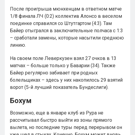
После проигрыша мюнхенцам в ответном матче
1/8 финала ЛЧ (0:2) коллектив Алонсо в веселом
поединке справился со Штутгартом (4:3). Там
Байер отыгрался в заключительные полчаса с 1:3
– сработали замены, которые насытили среднюю
линию.
На своем поле Леверкузен взял 27 очков в 13
матчах – больше только у Баварии (34). Также
Байер регулярно забивает при родных
болельщиках – здесь у них накопилось 29 взятий
ворот (5-й лучший показатель Бундеслиги).
Бохум
Возможно, еще в январе клуб из Рура не
рассчитывал быстро выйти из зоны прямого
вылета, но последние туры перед перерывом он
уже шел в стыках. Конечно, Бохум может вновь