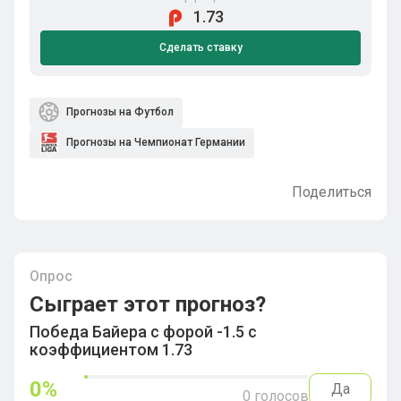
1.73
Сделать ставку
Прогнозы на Футбол
Прогнозы на Чемпионат Германии
Поделиться
Опрос
Сыграет этот прогноз?
Победа Байера с форой -1.5 с
коэффициентом 1.73
0
%
Да
0
голосов