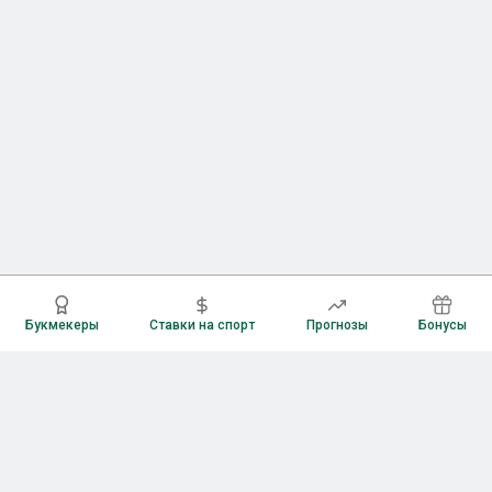
Букмекеры
Ставки на спорт
Прогнозы
Бонусы
Букмекеры