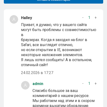
-
1
+
Halley
Привет, я думаю, что у вашего сайта
могут быть проблемы с совместимостью
в
браузерах. Когда я заходил на блог в
Safari, все выглядит отлично,
но если открытии в IE, возникают
некоторые наложения элементов.
Я лишь хотел сообщить! А в остальном,
отличный сайт!
24.02.2026 в 17:27
-
1
+
admin
Спасибо большое за ваш
комментарий о нашем ресурсе.
Мы работаем над этим и в скором
времени выкатим обновление.