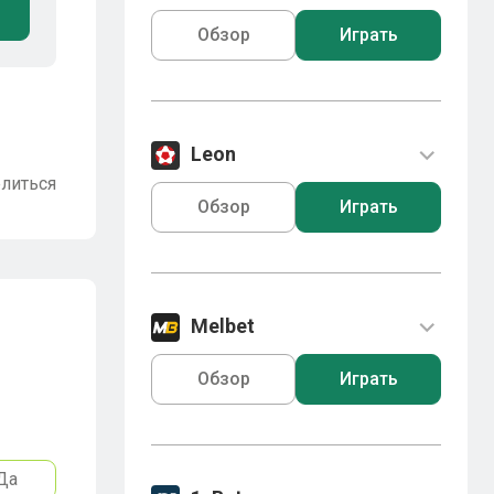
Обзор
Играть
Leon
литься
Обзор
Играть
Melbet
Обзор
Играть
Да