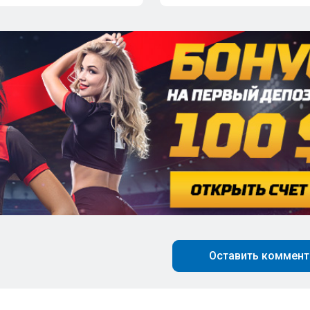
Оставить коммент