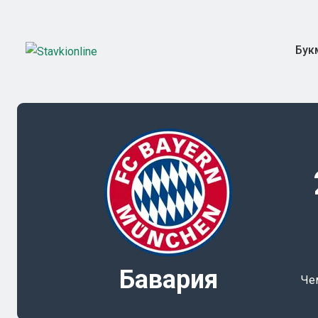
Бук
Бавария
Че