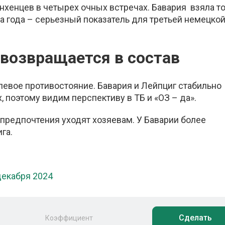
хенцев в четырех очных встречах. Бавария взяла т
а года – серьезный показатель для третьей немецко
 возвращается в состав
левое противостояние. Бавария и Лейпциг стабильно
, поэтому видим перспективу в ТБ и «ОЗ – да».
 предпочтения уходят хозяевам. У Баварии более
га.
декабря 2024
Сделать
Коэффициент