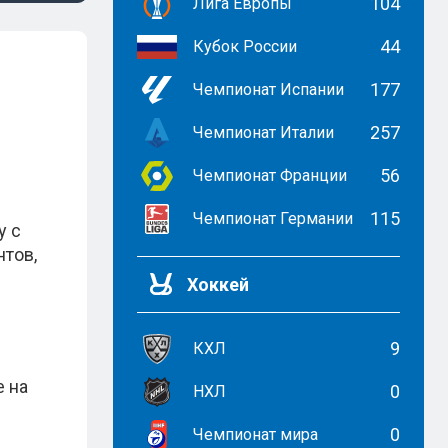
104
Лига Европы
44
Кубок России
177
Чемпионат Испании
257
Чемпионат Италии
56
Чемпионат Франции
115
Чемпионат Германии
у с
нтов,
Хоккей
9
КХЛ
е на
0
НХЛ
0
Чемпионат мира