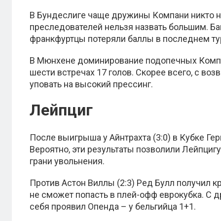
В Бундеслиге чаще дружины Компани никто не з
преследователей нельзя назвать большим. Ба
франкфуртцы потеряли баллы в последнем ту
В Мюнхене доминирование подопечных Компан
шести встречах 17 голов. Скорее всего, с во
уповать на высокий прессинг.
Лейпциг
После выигрыша у Айнтрахта (3:0) в Кубке Ге
Вероятно, эти результаты позволили Лейпцигу
грани увольнения.
Против Астон Виллы (2:3) Ред Булл получил к
не сможет попасть в плей-офф еврокубка. С д
себя проявил Опенда – у бельгийца 1+1.