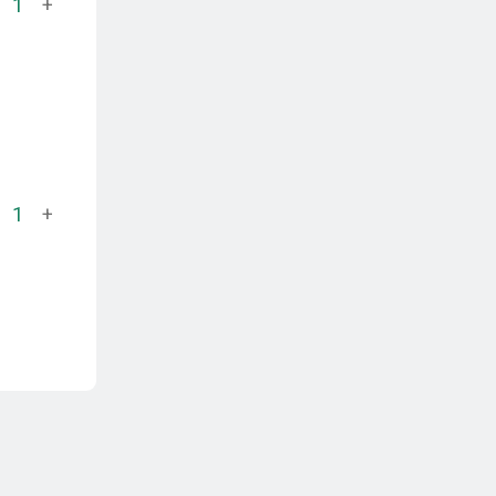
1
+
1
+