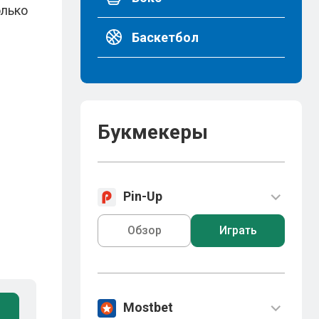
олько
й
Баскетбол
Букмекеры
Pin-Up
Обзор
Играть
Mostbet