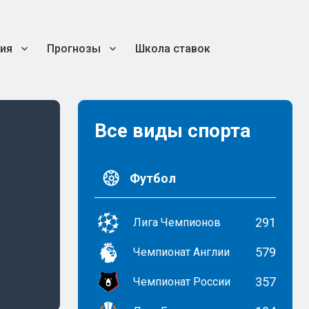
ия
Прогнозы
Школа ставок
Все виды спорта
Футбол
291
Лига Чемпионов
579
Чемпионат Англии
357
Чемпионат России