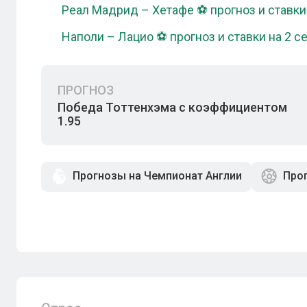
Реал Мадрид – Хетафе ⚽ прогноз и ставки
Наполи – Лацио ⚽ прогноз и ставки на 2 с
ПРОГНОЗ
Победа Тоттенхэма с коэффициентом
1.95
Прогнозы на Чемпионат Англии
Прог