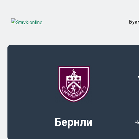
Бук
Бернли
Ч