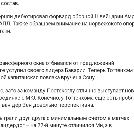
 состав.
Бернли дебютировал форвард сборной Швейцарии Амд
й АПЛ. Также обращаем внимание на норвежского опо
таки.
трансферного окна отбивался от предложений
оге уступил своего лидера Баварии. Теперь Тоттенхэм
рой капитанская повязка вручена Сону.
ью, зато за команду Постекоглу отлично выступает но
единке с МЮ. Конечно, у Тоттенхэма еще есть проб
 ван дер Вен довольно перспективна.
ыграли друг друга с минимальным счетом в матчах
 андердог – на 77-й минуте отличился Ми, а в