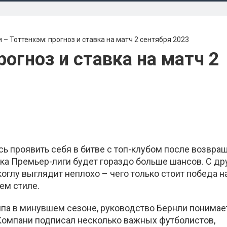
 – Тоттенхэм: прогноз и ставка на матч 2 сентября 2023
рогноз и ставка на матч 2
сь проявить себя в битве с топ-клубом после возвра
чка Премьер-лиги будет гораздо больше шансов. С др
оглу выглядит неплохо – чего только стоит победа н
ем стиле.
 в минувшем сезоне, руководство Бернли понимает
 Компани подписал несколько важных футболистов,