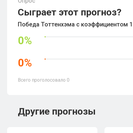
Опрос
Сыграет этот прогноз?
Победа Тоттенхэма с коэффициентом 1
0
%
0
%
Всего проголосовало
0
Другие прогнозы