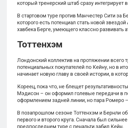
который тренерский штаб сразу интегрирует в
В стартовом туре против Манчестер Сити за 
которого есть потенциал стать новой звездо
хавбека Берге, умеющего классно развивать а
Тоттенхэм
Лондонский коллектив на протяжении всего 
потенциальных покупателей по Кейну, но в ит
начинает новую главу в своей истории, в кото
Кореец, пока что, не блещет результативност
Мэдисон – он оформил голевые передачи в по
оформлением задней линии, но пара Ромеро –
В позапрошлом сезоне Тоттенхэм и Бернли об
первого и второго круга. Сначала был сильнее
предпоследнем туре с пенальти забил Кейн.