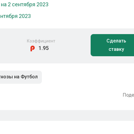
 на 2 сентября 2023
ентября 2023
Сделать
Коэффициент
1.95
ставку
нозы на Футбол
Поде