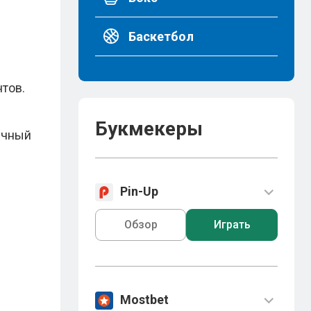
Баскетбол
тов.
Букмекеры
личный
Pin-Up
Обзор
Играть
Mostbet