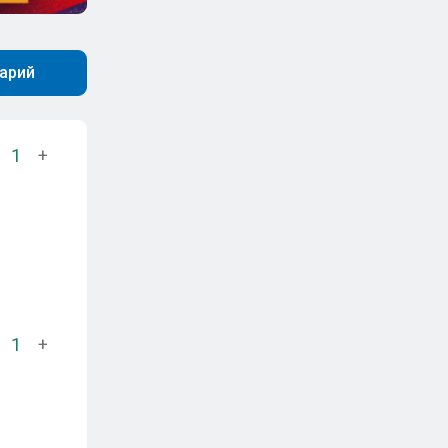
арий
1
+
1
+