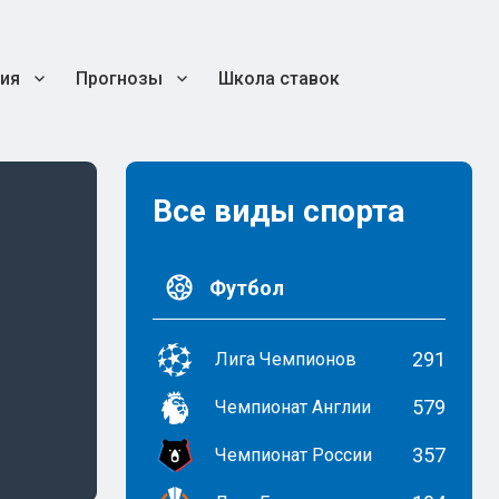
ия
Прогнозы
Школа ставок
Все виды спорта
Футбол
291
Лига Чемпионов
579
Чемпионат Англии
357
Чемпионат России