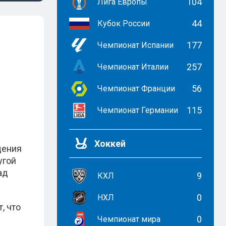
104
Лига Европы
44
Кубок России
177
Чемпионат Испании
257
Чемпионат Италии
56
Чемпионат Франции
115
Чемпионат Германии
Хоккей
щения
угой
ад
9
КХЛ
0
НХЛ
, что
0
Чемпионат мира