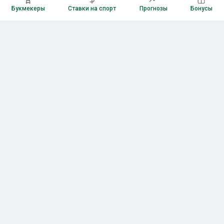
Букмекеры
Ставки на спорт
Прогнозы
Бонусы
Букмекеры
Рейтинг букмекерских контор
Букмекерские конторы России
Букмекеры без верификации
Букмекеры с бонусами
Все приложения букмекеров
Букмекеры с Андроид
Букмекеры с iOS