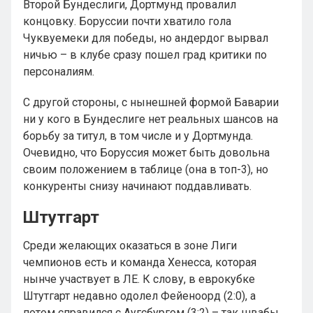
Второй Бундеслиги, Дортмунд провалил
концовку. Боруссии почти хватило гола
Чуквуемеки для победы, но андердог вырвал
ничью – в клубе сразу пошел град критики по
персоналиям.
С другой стороны, с нынешней формой Баварии
ни у кого в Бундеслиге нет реальных шансов на
борьбу за титул, в том числе и у Дортмунда.
Очевидно, что Боруссия может быть довольна
своим положением в таблице (она в топ-3), но
конкуренты снизу начинают поддавливать.
Штутгарт
Среди желающих оказаться в зоне Лиги
чемпионов есть и команда Хенесса, которая
нынче участвует в ЛЕ. К слову, в еврокубке
Штутгарт недавно одолел Фейеноорд (2:0), а
потом справился с Аугсбургом (3:2) – так швабы