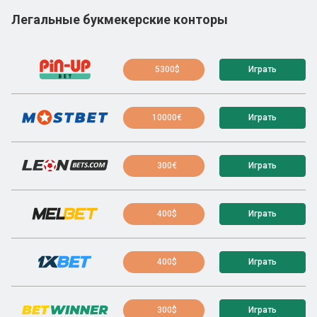
Легальные букмекерские конторы
5300$
Играть
10000€
Играть
300€
Играть
400$
Играть
400$
Играть
300$
Играть