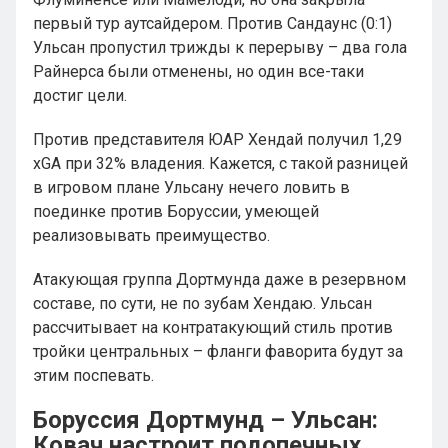
первый тур аутсайдером. Против Сандаунс (0:1)
Ульсан пропустил трижды к перерыву – два гола
Райнерса были отменены, но один все-таки
достиг цели.
Против представителя ЮАР Хендай получил 1,29
xGA при 32% владения. Кажется, с такой разницей
в игровом плане Ульсану нечего ловить в
поединке против Боруссии, умеющей
реализовывать преимущество.
Атакующая группа Дортмунда даже в резервном
составе, по сути, не по зубам Хендаю. Ульсан
рассчитывает на контратакующий стиль против
тройки центральных – фланги фаворита будут за
этим поспевать.
Боруссия Дортмунд – Ульсан:
Ковач настроит подопечных