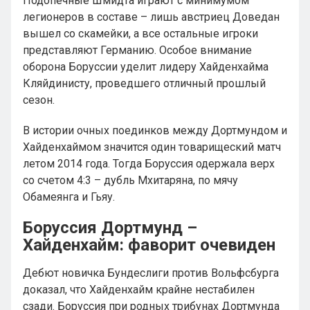
Подопечные Шмидта играют с минимумом
легионеров в составе – лишь австриец Доведан
вышел со скамейки, а все остальные игроки
представляют Германию. Особое внимание
оборона Боруссии уделит лидеру Хайденхайма
Кляйдинисту, проведшего отличный прошлый
сезон.
В истории очных поединков между Дортмундом и
Хайденхаймом значится один товарищеский матч
летом 2014 года. Тогда Боруссия одержала верх
со счетом 4:3 – дубль Мхитаряна, по мячу
Обамеянга и Гьяу.
Боруссия Дортмунд –
Хайденхайм: фаворит очевиден
Дебют новичка Бундеслиги против Вольфсбурга
доказал, что Хайденхайм крайне нестабилен
сзади. Боруссия при родных трибунах Дортмунда