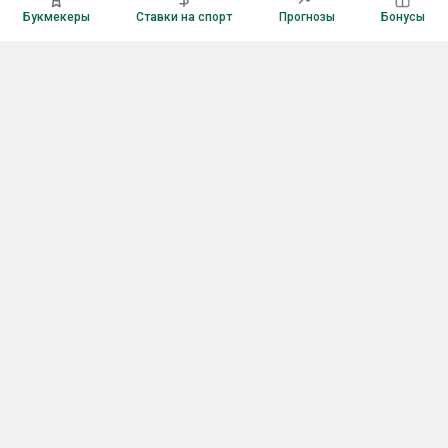
Букмекеры
Ставки на спорт
Прогнозы
Бонусы
Букмекеры
Рейтинг букмекерских контор
Букмекерские конторы России
Букмекеры без верификации
Букмекеры с бонусами
Все приложения букмекеров
Букмекеры с Андроид
Букмекеры с iOS