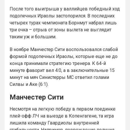
После того выигрыша у валлийцев победный ход
подопечных Ираолы застопорился. В последних
четырех турах чемпионата Борнмут набрал лишь
три очка – отрыв от зоны вылета не выглядит
таким уж и большим.
В ноябре Манчестер Сити воспользовался слабой
формой подопечных Ираолы, которые еще не до
конца принимали стратегию тренера. К 64-й
минуте фаворит вел 4:0, а в заключительные 15
минут на мяч Синистерры МС ответил голами
Силвы и Аке (6:1).
Манчестер Сити
Несмотря на легкую победу в первом поединке
плей-офф ЛЧ на выезде в Копенгагене, та игра
лишила команду Гвардиолы внутренней
стабильности. Например, повреждение получил