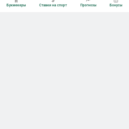
Букмекеры
Ставки на спорт
Прогнозы
Бонусы
Букмекеры
Рейтинг букмекерских контор
Букмекерские конторы России
Букмекеры без верификации
Букмекеры с бонусами
Все приложения букмекеров
Букмекеры с Андроид
Букмекеры с iOS