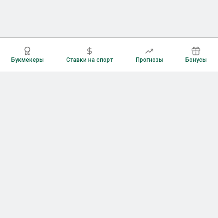
Букмекеры
Ставки на спорт
Прогнозы
Бонусы
Букмекеры
Рейтинг букмекерских контор
Букмекерские конторы России
Букмекеры без верификации
Букмекеры с бонусами