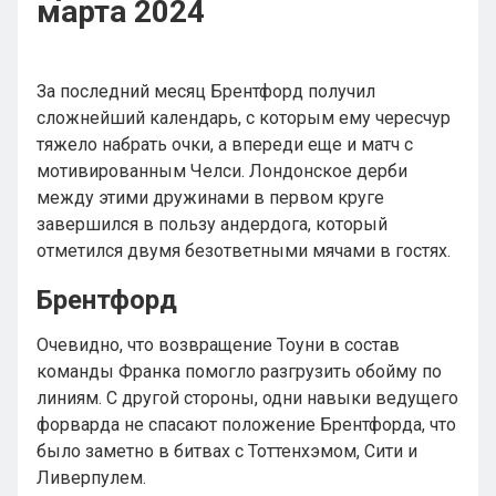
марта 2024
За последний месяц Брентфорд получил
сложнейший календарь, с которым ему чересчур
тяжело набрать очки, а впереди еще и матч с
мотивированным Челси. Лондонское дерби
между этими дружинами в первом круге
завершился в пользу андердога, который
отметился двумя безответными мячами в гостях.
Брентфорд
Очевидно, что возвращение Тоуни в состав
команды Франка помогло разгрузить обойму по
линиям. С другой стороны, одни навыки ведущего
форварда не спасают положение Брентфорда, что
было заметно в битвах с Тоттенхэмом, Сити и
Ливерпулем.