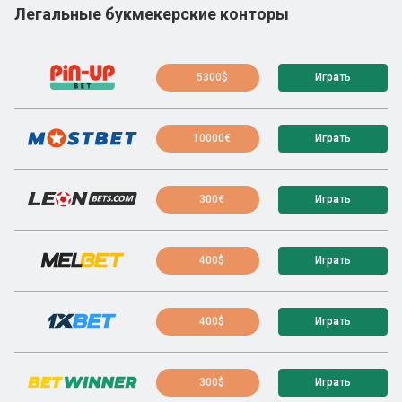
Легальные букмекерские конторы
5300$
Играть
10000€
Играть
300€
Играть
400$
Играть
400$
Играть
300$
Играть