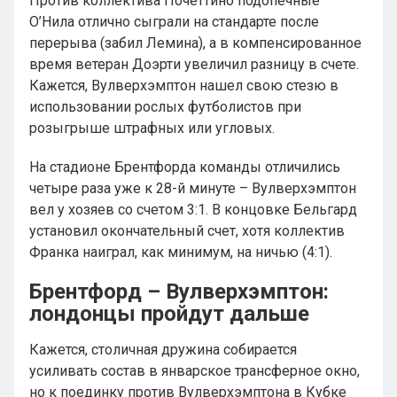
Против коллектива Почеттино подопечные
О’Нила отлично сыграли на стандарте после
перерыва (забил Лемина), а в компенсированное
время ветеран Доэрти увеличил разницу в счете.
Кажется, Вулверхэмптон нашел свою стезю в
использовании рослых футболистов при
розыгрыше штрафных или угловых.
На стадионе Брентфорда команды отличились
четыре раза уже к 28-й минуте – Вулверхэмптон
вел у хозяев со счетом 3:1. В концовке Бельгард
установил окончательный счет, хотя коллектив
Франка наиграл, как минимум, на ничью (4:1).
Брентфорд – Вулверхэмптон:
лондонцы пройдут дальше
Кажется, столичная дружина собирается
усиливать состав в январское трансферное окно,
но к поединку против Вулверхэмптона в Кубке